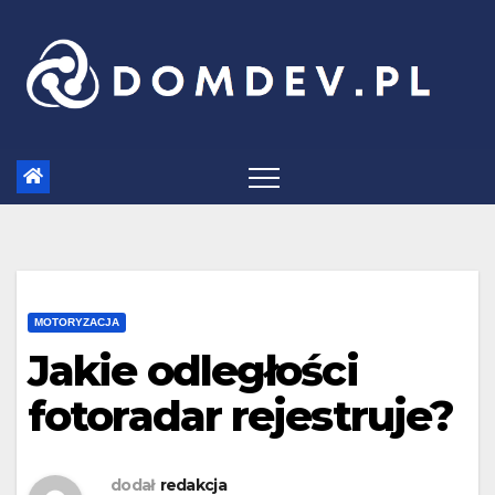
Skip
to
content
MOTORYZACJA
Jakie odległości
fotoradar rejestruje?
dodał
redakcja