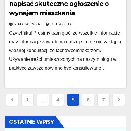
napisać skuteczne ogłoszenie o
wynajem mieszkania
7 MAJA, 2026
REDAKCJA
Czytelniku! Prosimy pamiętać, że wszelkie informacje
oraz informacje zawarte na naszej stronie nie zastąpią
własnej konsultacji ze fachowcem/lekarzem.
Używanie treści umieszczonych na naszym blogu w
praktyce zawsze powinno być konsultowane…
Nawigacja
1
…
4
5
6
7
po
wpisach
OSTATNIE WPISY