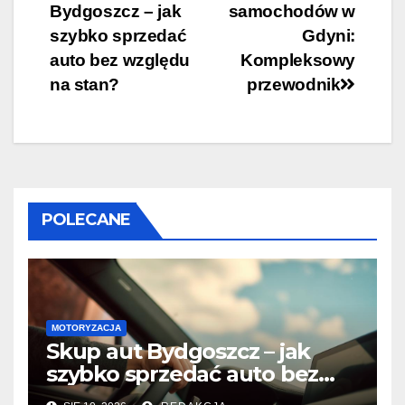
Bydgoszcz – jak
samochodów w
wpisu
szybko sprzedać
Gdyni:
auto bez względu
Kompleksowy
na stan?
przewodnik
POLECANE
MOTORYZACJA
Skup aut Bydgoszcz – jak
szybko sprzedać auto bez
względu na stan?