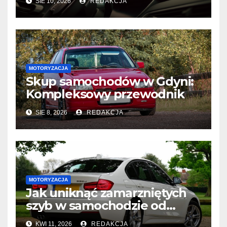
SIE 10, 2026
REDAKCJA
MOTORYZACJA
Skup samochodów w Gdyni:
Kompleksowy przewodnik
SIE 8, 2026
REDAKCJA
MOTORYZACJA
Jak uniknąć zamarzniętych
szyb w samochodzie od
środka?
KWI 11, 2026
REDAKCJA