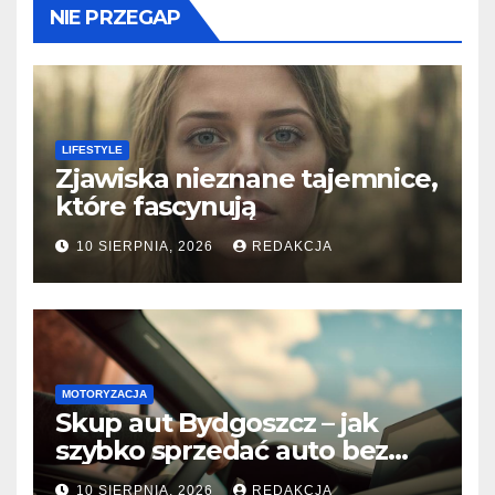
NIE PRZEGAP
LIFESTYLE
Zjawiska nieznane tajemnice,
które fascynują
10 SIERPNIA, 2026
REDAKCJA
MOTORYZACJA
Skup aut Bydgoszcz – jak
szybko sprzedać auto bez
względu na stan?
10 SIERPNIA, 2026
REDAKCJA