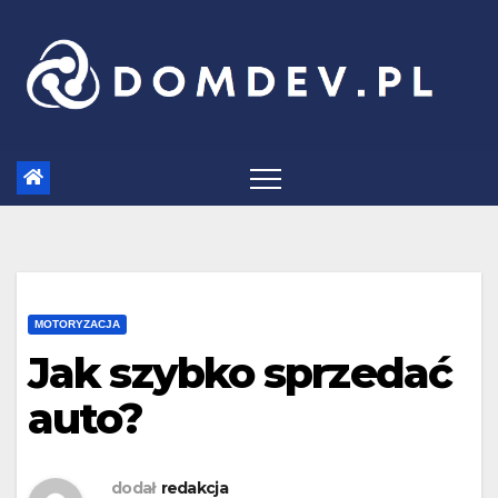
Skip
to
content
MOTORYZACJA
Jak szybko sprzedać
auto?
dodał
redakcja