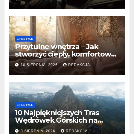
LIFESTYLE
Przytulne wnętrza – Jak
stworzyć ciepły, komfortowy
dom?
10 SIERPNIA, 2026
REDAKCJA
LIFESTYLE
10 Najpiękniejszych Tras
Wędrówek Górskich na
Świecie
9 SIERPNIA, 2026
REDAKCJA