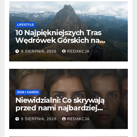
LIFESTYLE
10 Najpiękniejszych Tras
Wędrówek Górskich na
Świecie
9 SIERPNIA, 2026
REDAKCJA
DOM I OGRÓD
Niewidzialni: Co skrywają
przed nami najbardziej
tajemnicze grupy?
9 SIERPNIA, 2026
REDAKCJA