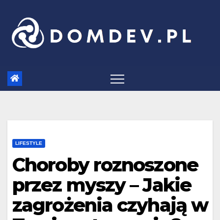
Skip
to
content
LIFESTYLE
Choroby roznoszone
przez myszy – Jakie
zagrożenia czyhają w