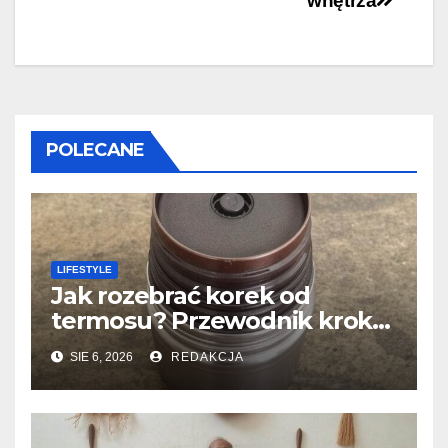
wnętrza
POLECANE
LIFESTYLE
Jak rozebrać korek od
termosu? Przewodnik krok
po kroku
SIE 6, 2026
REDAKCJA