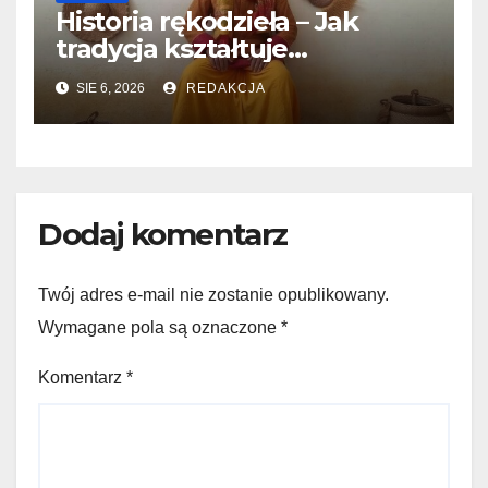
Historia rękodzieła – Jak
tradycja kształtuje
współczesne techniki
SIE 6, 2026
REDAKCJA
twórcze
Dodaj komentarz
Twój adres e-mail nie zostanie opublikowany.
Wymagane pola są oznaczone
*
Komentarz
*