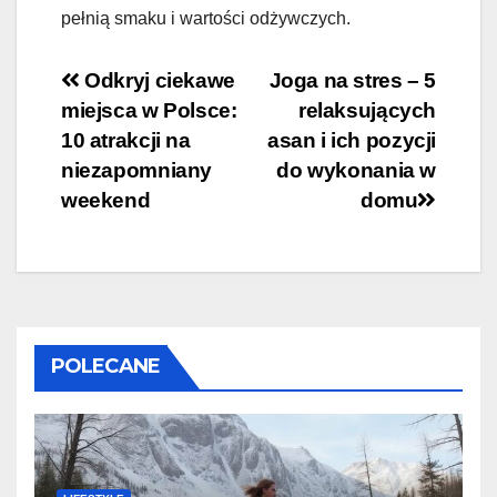
pełnią smaku i wartości odżywczych.
Nawigacja
Odkryj ciekawe
Joga na stres – 5
miejsca w Polsce:
relaksujących
wpisu
10 atrakcji na
asan i ich pozycji
niezapomniany
do wykonania w
weekend
domu
POLECANE