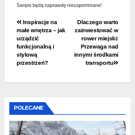
Święta będą naprawdę niezapomniane!
Nawigacja
Inspiracje na
Dlaczego warto
małe wnętrza – jak
zainwestować w
wpisu
urządzić
rower miejski:
funkcjonalną i
Przewaga nad
stylową
innymi środkami
przestrzeń?
transportu
POLECANE