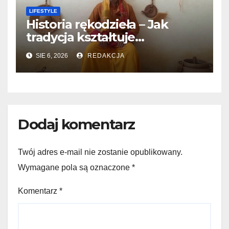
LIFESTYLE
Historia rękodzieła – Jak
tradycja kształtuje
współczesne techniki
SIE 6, 2026
REDAKCJA
twórcze
Dodaj komentarz
Twój adres e-mail nie zostanie opublikowany.
Wymagane pola są oznaczone
*
Komentarz
*