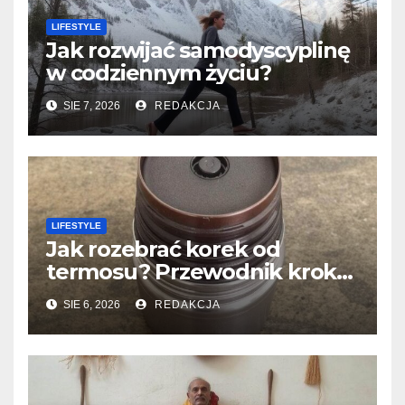
LIFESTYLE
Jak rozwijać samodyscyplinę
w codziennym życiu?
SIE 7, 2026
REDAKCJA
LIFESTYLE
Jak rozebrać korek od
termosu? Przewodnik krok
po kroku
SIE 6, 2026
REDAKCJA