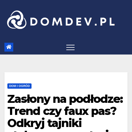
Skip
to
content
DOM I OGRÓD
Zasłony na podłodze:
Trend czy faux pas?
Odkryj tajniki