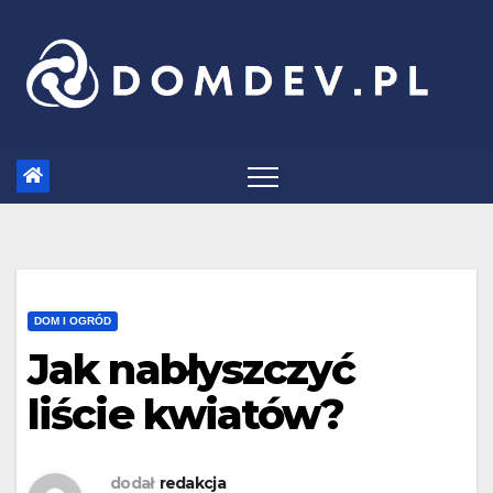
Skip
to
content
DOM I OGRÓD
Jak nabłyszczyć
liście kwiatów?
dodał
redakcja