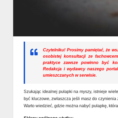
Czytelniku!
Prosimy pamiętać, że wsz
osobistej konsultacji ze fachowce
praktyce zawsze powinno być kon
Redakcja i wydawcy naszego portal
umieszczanych w serwisie.
Szukając idealnej pułapki na myszy, istnieje wie
być kluczowe, zwłaszcza jeśli masz do czynienia
Warto wiedzieć, gdzie można nabyć pułapkę, która