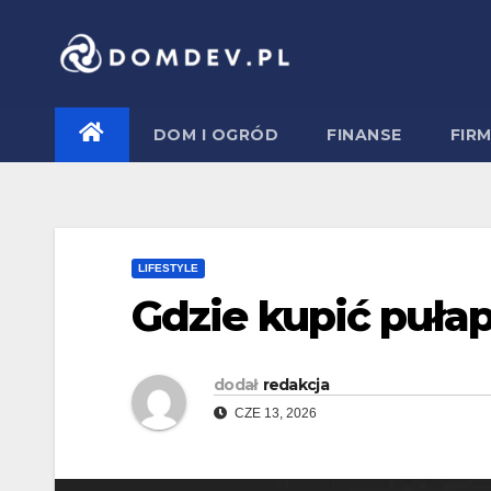
Skip
to
content
DOM I OGRÓD
FINANSE
FIR
LIFESTYLE
Gdzie kupić puła
dodał
redakcja
CZE 13, 2026