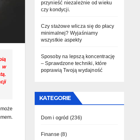
przynieść niezależnie od wieku
czy kondycji.
Czy stażowe wlicza się do płacy
minimalnej? Wyjaśniamy
wszystkie aspekty
Sposoby na lepszą koncentrację
pią
– Sprawdzone techniki, które
u w
poprawią Twoją wydajność
tą.
cji
KATEGORIE
i może
lemem.
Dom i ogród
(236)
Finanse
(8)