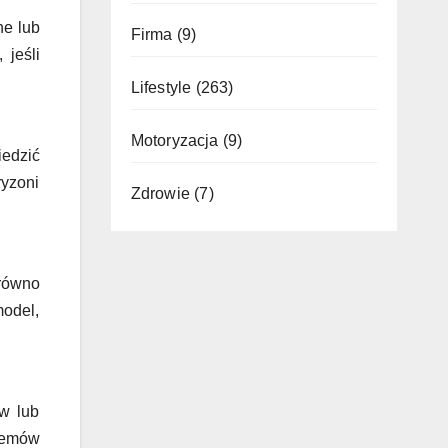
ne lub
Firma
(9)
jeśli
Lifestyle
(263)
Motoryzacja
(9)
iedzić
ryzoni
Zdrowie
(7)
arówno
model,
ów lub
lemów