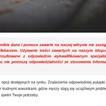
elkie dane i pomoce zawarte na naszej witrynie nie zastą
m/lekarzem. Używanie treści zawartych na naszym blog
sultowane z odpowiednio wykwalifikowanym specjalis
u nie ponoszą odpowiedzialności ze stosowania informa
le opcji dostępnych na rynku. Znalezienie odpowiedniej pułapk
 z trudnymi warunkami, gdzie myszy stają się uciążliwym prob
 spełni Twoje potrzeby.