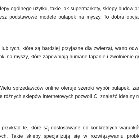
lepy ogólnego użytku, takie jak supermarkety, sklepy budowla
iesz podstawowe modele pułapek na myszy. To dobra opcja, 
ub tych, które są bardziej przyjazne dla zwierząt, warto odw
pki na myszy, które zapewniają humane łapanie i zwolnienie g
 Wielu sprzedawców online oferuje szeroki wybór pułapek, z
nie różnych sklepów internetowych pozwoli Ci znaleźć idealny 
na przykład te, które są dostosowane do konkretnych warunk
ch. Takie sklepy specjalizują się w rozwiązywaniu prob