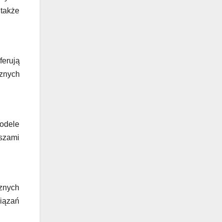
 także
ferują
znych
odele
yszami
cznych
iązań