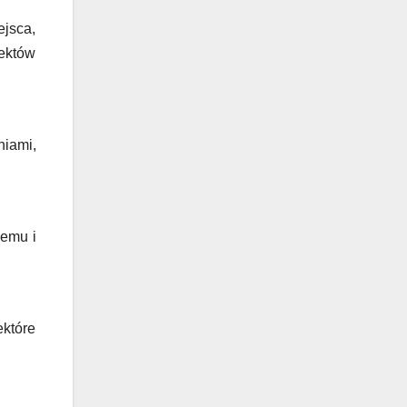
ejsca,
pektów
niami,
lemu i
ektóre