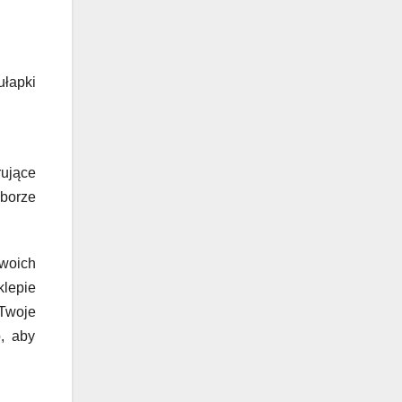
ułapki
rujące
borze
woich
klepie
 Twoje
, aby