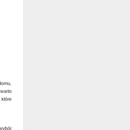
 domu,
 warto
 które
 wybór