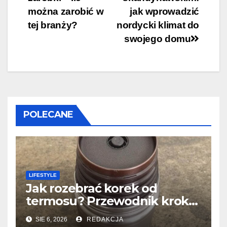
można zarobić w
jak wprowadzić
tej branży?
nordycki klimat do
swojego domu
POLECANE
LIFESTYLE
Jak rozebrać korek od
termosu? Przewodnik krok
po kroku
SIE 6, 2026
REDAKCJA