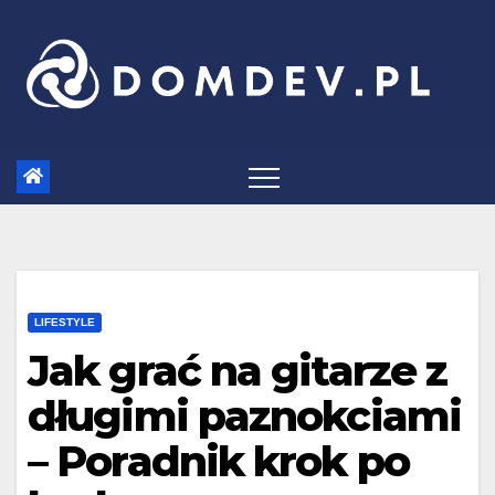
Skip
to
content
LIFESTYLE
Jak grać na gitarze z
długimi paznokciami
– Poradnik krok po