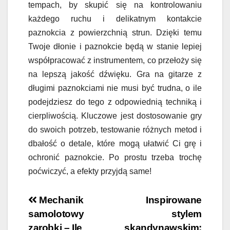
tempach, by skupić się na kontrolowaniu
każdego ruchu i delikatnym kontakcie
paznokcia z powierzchnią strun. Dzięki temu
Twoje dłonie i paznokcie będą w stanie lepiej
współpracować z instrumentem, co przełoży się
na lepszą jakość dźwięku. Gra na gitarze z
długimi paznokciami nie musi być trudna, o ile
podejdziesz do tego z odpowiednią techniką i
cierpliwością. Kluczowe jest dostosowanie gry
do swoich potrzeb, testowanie różnych metod i
dbałość o detale, które mogą ułatwić Ci grę i
ochronić paznokcie. Po prostu trzeba trochę
poćwiczyć, a efekty przyjdą same!
Nawigacja
Mechanik
Inspirowane
samolotowy
stylem
wpisu
zarobki – Ile
skandynawskim: