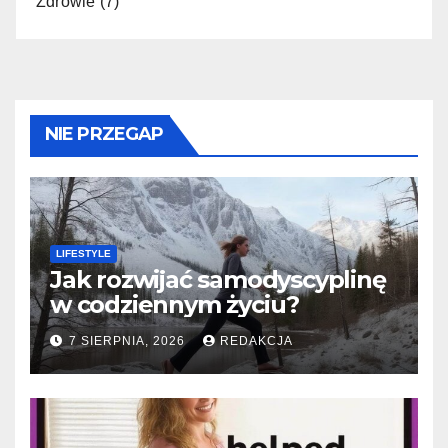
Zdrowie
(7)
NIE PRZEGAP
LIFESTYLE
Jak rozwijać samodyscyplinę
w codziennym życiu?
7 SIERPNIA, 2026
REDAKCJA