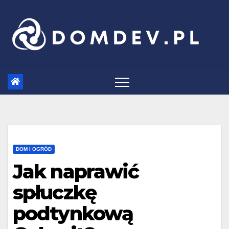
Skip
to
content
DOM I OGRÓD
Jak naprawić
spłuczkę
podtynkową