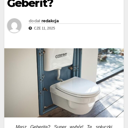
Geberit?
dodał
redakcja
CZE 11, 2025
Masz Geberita? Super wybór! Te spłuczki