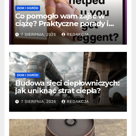
DOM I OGRÓD
Co pomogło wam zajść w
ciążę? Praktyczne porady i
historie sukcesu
7 SIERPNIA, 2026
REDAKCJA
DOM I OGRÓD
Budowa sieci ciepłowniczych:
jak uniknąć strat ciepła?
7 SIERPNIA, 2026
REDAKCJA