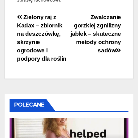
Nawigacja
Zielony raj z
Zwalczanie
Kadax – zbiornik
gorzkiej zgnilizny
wpisu
na deszczówkę,
jabłek – skuteczne
skrzynie
metody ochrony
ogrodowe i
sadów
podpory dla roślin
POLECANE