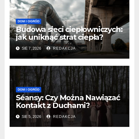
DOM I OGRÓD
Budowa sieci ciepłowniczych:
jak uniknąć strat ciepła?
SIE 7, 2026
REDAKCJA
DOM I OGRÓD
Séansy: Czy Można Nawiązać
Kontakt z Duchami?
SIE 5, 2026
REDAKCJA