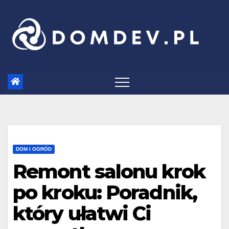
Skip
to
content
DOM I OGRÓD
Remont salonu krok
po kroku: Poradnik,
który ułatwi Ci