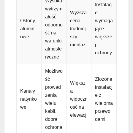
Wysoka
Instalacj
wytrzym
Wyższa
e
ałość,
Osłony
cena,
wymaga
odporno
alumini
trudniej
jące
ść na
owe
szy
większe
warunki
montaż
j
atmosfe
ochrony
ryczne
Możliwo
ść
Złożone
Większ
prowad
instalacj
Kanały
a
zenia
e z
natynko
widoczn
wielu
wieloma
we
ość na
kabli,
przewo
elewacji
dobra
dami
ochrona