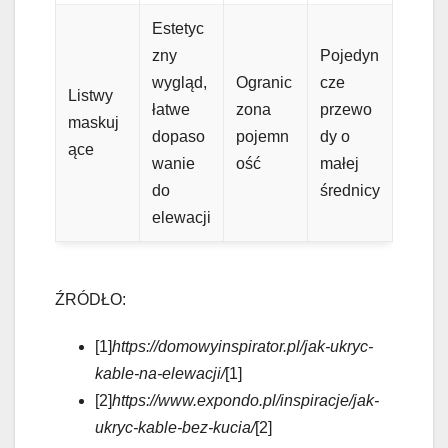
Estetyc
zny
Pojedyn
wygląd,
Ogranic
cze
Listwy
łatwe
zona
przewo
maskuj
dopaso
pojemn
dy o
ące
wanie
ość
małej
do
średnicy
elewacji
ŹRÓDŁO:
[1]
https://domowyinspirator.pl/jak-ukryc-
kable-na-elewacji/
[1]
[2]
https://www.expondo.pl/inspiracje/jak-
ukryc-kable-bez-kucia/
[2]