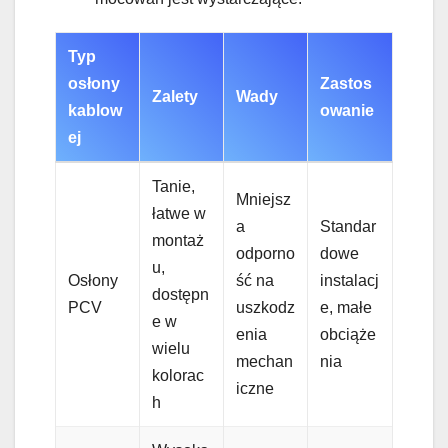
Typ
osłony
Zastos
Zalety
Wady
kablow
owanie
ej
Tanie,
Mniejsz
łatwe w
a
Standar
montaż
odporno
dowe
u,
Osłony
ść na
instalacj
dostępn
PCV
uszkodz
e, małe
e w
enia
obciąże
wielu
mechan
nia
kolorac
iczne
h