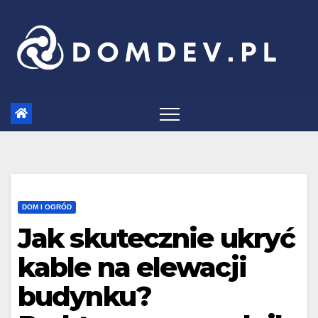
Skip
to
content
DOM I OGRÓD
Jak skutecznie ukryć
kable na elewacji
budynku?