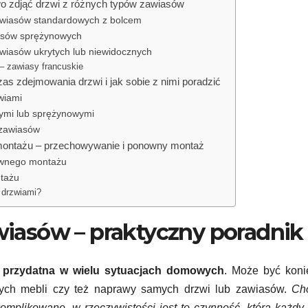
wo zdjąć drzwi z różnych typów zawiasów
awiasów standardowych z bolcem
asów sprężynowych
wiasów ukrytych lub niewidocznych
– zawiasy francuskie
s zdejmowania drzwi i jak sobie z nimi poradzić
wiami
tymi lub sprężynowymi
 zawiasów
emontażu – przechowywanie i ponowny montaż
ownego montażu
tażu
 drzwiami?
awiasów – praktyczny poradnik
 przydatna w wielu sytuacjach domowych
. Może być koni
żych mebli czy też naprawy samych drzwi lub zawiasów.
Ch
mplikowane, w rzeczywistości jest to czynność, którą każd