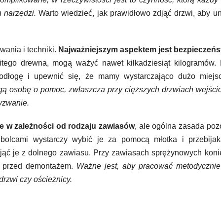
 narzędzi.
Warto wiedzieć, jak prawidłowo zdjąć drzwi, aby u
ania i techniki.
Najważniejszym aspektem jest bezpieczeń
itego drewna, mogą ważyć nawet kilkadziesiąt kilogramów. 
podłogę i upewnić się, że mamy wystarczająco dużo miejs
ugą osobę o pomoc, zwłaszcza przy cięższych drzwiach wejśc
yzwanie.
ie w zależności od rodzaju zawiasów
, ale ogólna zasada poz
olcami wystarczy wybić je za pomocą młotka i przebijak
wyjąć je z dolnego zawiasu. Przy zawiasach sprężynowych kon
ny przed demontażem.
Ważne jest, aby pracować metodycznie 
rzwi czy ościeżnicy.