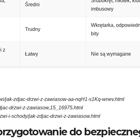
ia,
Śrubokręt, młotek, klu
Średni
imbusowy
Wkrętarka, odpowiedn
Trudny
bity
i z
Łatwy
Nie są wymagane
zwi/jak-zdjac-drzwi-z-zawiasow-aa-nqH1-s1Kq-wnev.html
zdjac-drzwi-z-zawiasow,15_16975.html
rzwi-i-schody/jak-zdjac-drzwi-z-zawiasow.html
 przygotowanie do bezpieczn