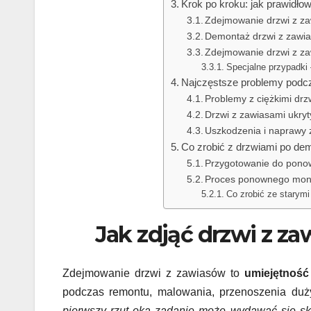
Krok po kroku: jak prawidło
Zdejmowanie drzwi z z
Demontaż drzwi z zawi
Zdejmowanie drzwi z za
Specjalne przypadki 
Najczęstsze problemy podcza
Problemy z ciężkimi drz
Drzwi z zawiasami ukry
Uszkodzenia i naprawy
Co zrobić z drzwiami po d
Przygotowanie do pon
Proces ponownego mon
Co zrobić ze starymi
Jak zdjąć drzwi z z
Zdejmowanie drzwi z zawiasów to
umiejętność
podczas remontu, malowania, przenoszenia du
pierwszy rzut oka zadanie może wydawać się sko