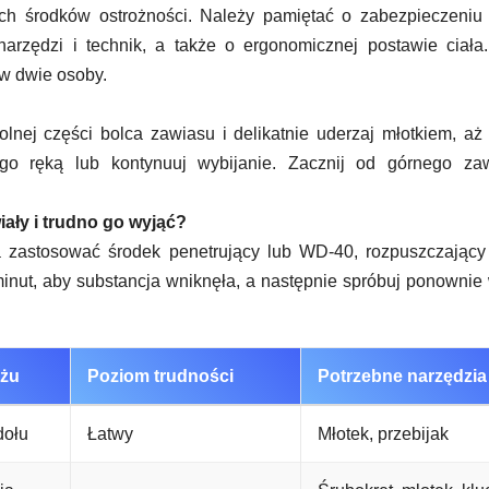
 środków ostrożności. Należy pamiętać o zabezpieczeniu 
rzędzi i technik, a także o ergonomicznej postawie ciała
w dwie osoby.
olnej części bolca zawiasu i delikatnie uderzaj młotkiem, aż
go ręką lub kontynuuj wybijanie. Zacznij od górnego zaw
wiały i trudno go wyjąć?
zastosować środek penetrujący lub WD-40, rozpuszczający 
minut, aby substancja wniknęła, a następnie spróbuj ponownie
żu
Poziom trudności
Potrzebne narzędzia
dołu
Łatwy
Młotek, przebijak