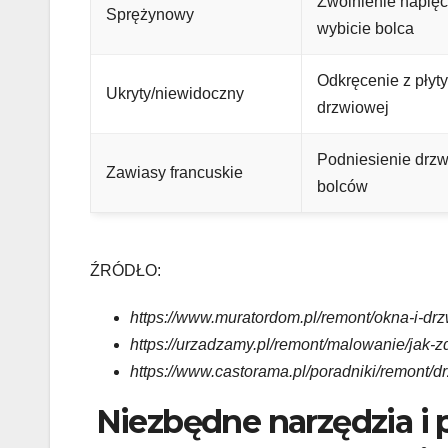
Zwolnienie napięc
Sprężynowy
wybicie bolca
Odkręcenie z płyty
Ukryty/niewidoczny
drzwiowej
Podniesienie drzw
Zawiasy francuskie
bolców
ŹRÓDŁO:
https://www.muratordom.pl/remont/okna-i-dr
https://urzadzamy.pl/remont/malowanie/jak-
https://www.castorama.pl/poradniki/remont/d
Niezbędne narzędzia i