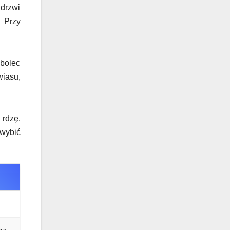
drzwi
. Przy
 bolec
iasu,
rdzę.
 wybić