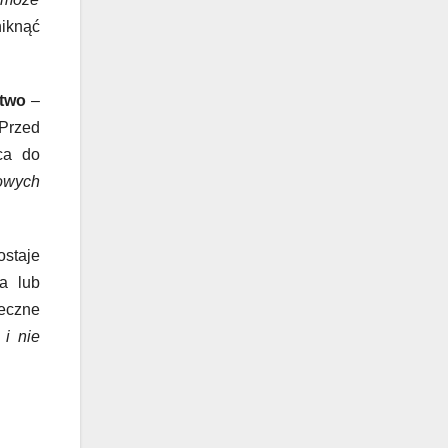
niknąć
stwo
–
Przed
ca do
iowych
ostaje
a lub
ieczne
i nie