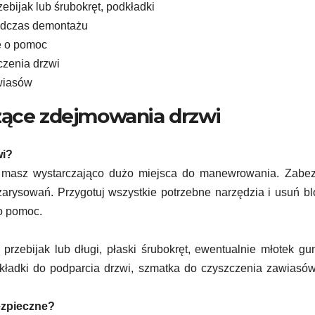
ebijak lub śrubokręt, podkładki
odczas demontażu
ę o pomoc
zenia drzwi
awiasów
zące zdejmowania drzwi
wi?
e masz wystarczająco dużo miejsca do manewrowania. Zabez
arysowań. Przygotuj wszystkie potrzebne narzędzia i usuń b
 o pomoc.
rzebijak lub długi, płaski śrubokręt, ewentualnie młotek g
kładki do podparcia drzwi, szmatka do czyszczenia zawiasó
ezpieczne?