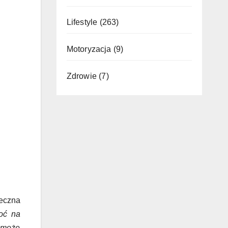
Lifestyle
(263)
Motoryzacja
(9)
Zdrowie
(7)
eczna
oć na
y może