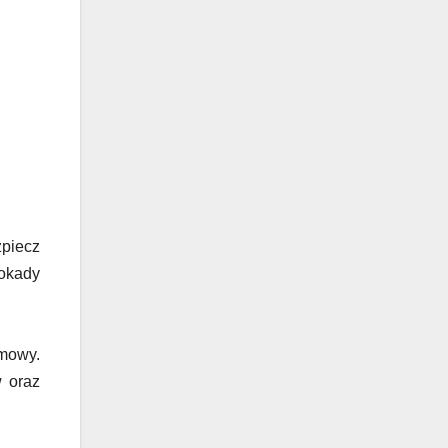
piecz
lokady
umowy.
w oraz