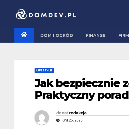
Skip
to
content
DOM I OGRÓD
FINANSE
FIR
LIFESTYLE
Jak bezpiecznie 
Praktyczny porad
dodał
redakcja
KWI 25, 2025