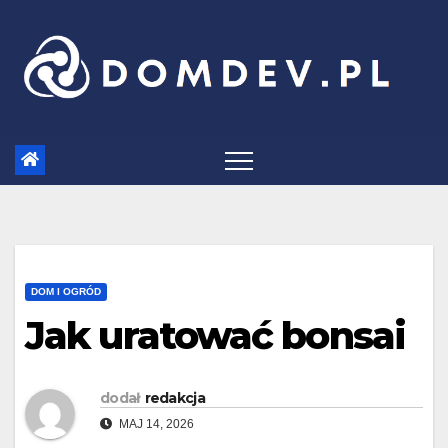
Skip
to
content
DOM I OGRÓD
Jak uratować bonsai
dodał
redakcja
MAJ 14, 2026