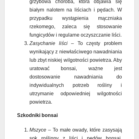
grzybowa choroba, która objawia się
białym nalotem na liściach i pędach. W
przypadku wystąpienia mączniaka
rzekomego, zaleca się stosowanie
fungicydów i regularne oczyszczanie liści.
Zasychanie liści
– To częsty problem
wynikający z niewłaściwego nawadniania
lub zbyt niskiej wilgotności powietrza. Aby
uratować bonsai, ważne jest
dostosowanie nawadniania do
indywidualnych potrzeb rośliny i
utrzymanie odpowiedniej wilgotności
powietrza.
Szkodniki bonsai
Mszyce
– To małe owady, które zasysają
sok roślinny z liści i pędów bonsai.