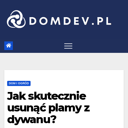
Skip
to
content
DOM I OGRÓD
Jak skutecznie
usunąć plamy z
dywanu?