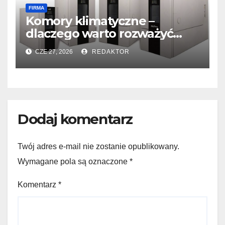
FIRMA
Komory klimatyczne –
dlaczego warto rozważyć
zakup urządzenia
CZE 27, 2026
REDAKTOR
Dodaj komentarz
Twój adres e-mail nie zostanie opublikowany.
Wymagane pola są oznaczone
*
Komentarz
*