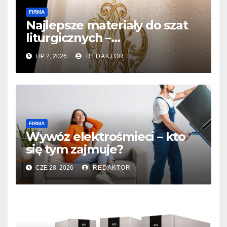
FIRMA
Najlepsze materiały do szat
liturgicznych –
szatyliturgiczne.pl
LIP 2, 2026
REDAKTOR
FIRMA
Wywóz elektrośmieci – kto
się tym zajmuje?
CZE 28, 2026
REDAKTOR