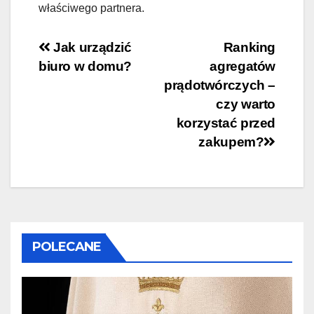
właściwego partnera.
Nawigacja
Jak urządzić
Ranking
biuro w domu?
agregatów
wpisu
prądotwórczych –
czy warto
korzystać przed
zakupem?
POLECANE