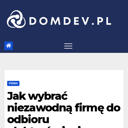
Skip
to
content
FIRMA
Jak wybrać
niezawodną firmę do
odbioru