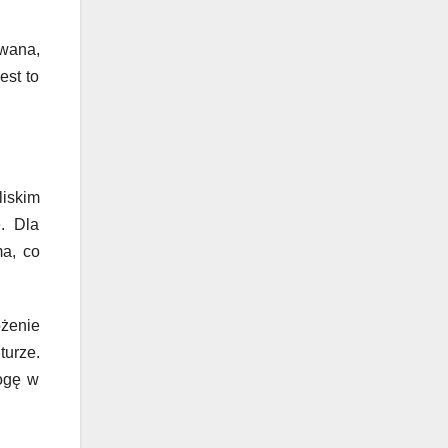
owana,
est to
iskim
. Dla
ma, co
ożenie
turze.
rogę w