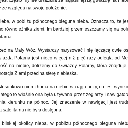
est często mylnie uważana za najjaśniejszą gwiazdę na niebi
e ze względu na swoje położenie.
nieba, w pobliżu północnego bieguna nieba. Oznacza to, że je
o równoleżnika ziemi. Im bardziej przemieszczamy się na poł
larna.
zeć na Mały Wóz. Wystarczy narysować linię łączącą dwie os
azda Polarna jest nieco więcej niż pięć razy odległa od M
ość na niebie, dotrzemy do Gwiazdy Polarny, która znajduje
rotacja Ziemi przecina sferę niebieską.
tosunkowo nieruchoma na niebie w ciągu nocy, co jest wyniki
latego to właśnie ona była używana przez żeglarzy i nawigato
nia kierunku na północ. Jej znaczenie w nawigacji jest tru
satelitarna nie była dostępna.
liskiej okolicy nieba, w pobliżu północnego bieguna nieba