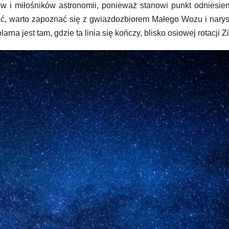
ów i miłośników astronomii, ponieważ stanowi punkt odniesie
ować, warto zapoznać się z gwiazdozbiorem Małego Wozu i nar
na jest tam, gdzie ta linia się kończy, blisko osiowej rotacji Z