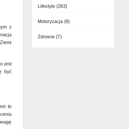
Lifestyle
(263)
Motoryzacja
(9)
nym z
inacja
Zdrowie
(7)
Ziemi
o jest
ę być
st to
ócenia
 uwagę