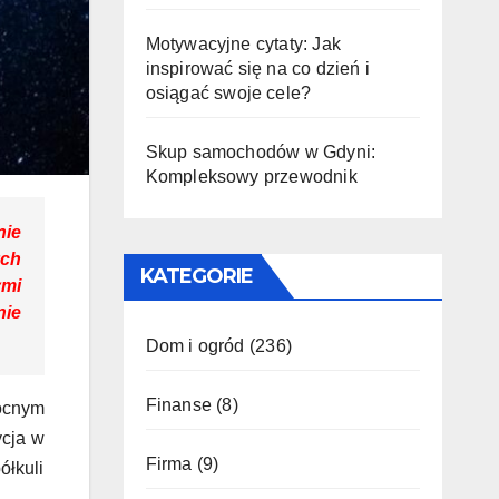
Motywacyjne cytaty: Jak
inspirować się na co dzień i
osiągać swoje cele?
Skup samochodów w Gdyni:
Kompleksowy przewodnik
nie
ych
KATEGORIE
ymi
nie
Dom i ogród
(236)
Finanse
(8)
nocnym
ycja w
Firma
(9)
ółkuli