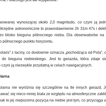
wowanej wynoszącej około 2,0 magnitudo, co czyni ją jed
ółrzędne astronomiczne to prawosławnienie 2h 31m 47s i dekl
dzo blisko bieguna północnego nieba. Dla obserwatorów na 
ko północnego punktu horyzontu.
laris” z łaciny, co dosłownie oznacza „pochodząca od Pola”, c
 do bieguna niebieskiego. Jest to gwiazda, która zdaje si
o czyni ją niezwykle przydatną w celach nawigacyjnych.
larna
rna nie wyróżnia się szczególnie na tle innych gwiazd. Je
awać się nieco mniej biała ze względu na atmosferyczne zakł
nak to jej niepozorna pozycja na niebie jest tym, co przyciąga