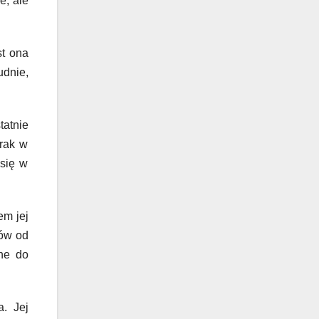
e, ale
st ona
udnie,
tatnie
erak w
 się w
em jej
rów od
dne do
. Jej