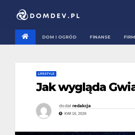
Skip
to
content
DOM I OGRÓD
FINANSE
FIR
LIFESTYLE
Jak wygląda Gwia
dodał
redakcja
KWI 16, 2026