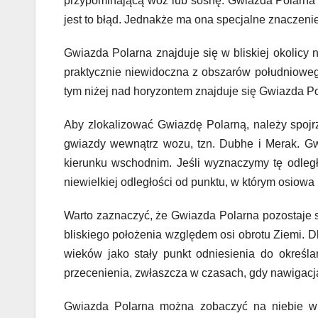
przypominającą wóz lub sosnę. Gwiazda Polarna j
jest to błąd. Jednakże ma ona specjalne znaczeni
Gwiazda Polarna znajduje się w bliskiej okolicy 
praktycznie niewidoczna z obszarów południoweg
tym niżej nad horyzontem znajduje się Gwiazda Po
Aby zlokalizować Gwiazdę Polarną, należy spojr
gwiazdy wewnątrz wozu, tzn. Dubhe i Merak. Gwi
kierunku wschodnim. Jeśli wyznaczymy tę odległ
niewielkiej odległości od punktu, w którym osiowa 
Warto zaznaczyć, że Gwiazda Polarna pozostaje s
bliskiego położenia względem osi obrotu Ziemi. D
wieków jako stały punkt odniesienia do określa
przecenienia, zwłaszcza w czasach, gdy nawigacja 
Gwiazda Polarna można zobaczyć na niebie w b