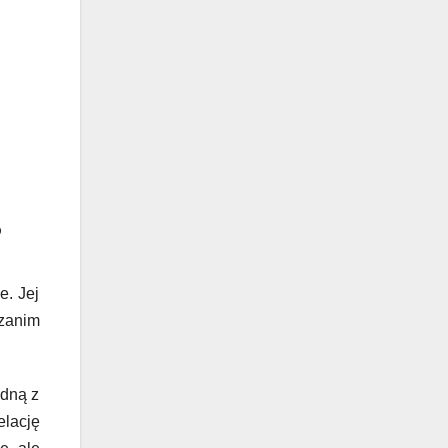
?
e. Jej
 zanim
edną z
lację