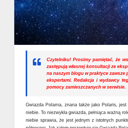
Czytelniku!
Prosimy pamiętać, że ws
zastępują własnej konsultacji ze eks
na naszym blogu w praktyce zawsze 
ekspertami. Redakcja i wydawcy teg
pomocy zamieszczanych w serwisie.
Gwiazda Polarna, znana także jako Polaris, jes
niebie. To niezwykła gwiazda, pełniąca ważną rolę
niebie sprawia, że jest jednym z istotnych punk
północnej. Jak zatem prezentuje się Gwiazda Polar