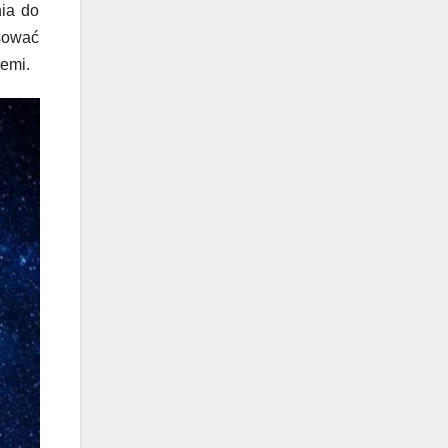
nia do
ysować
iemi.