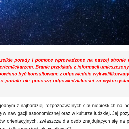
zelkie porady i pomoce wprowadzone na naszej stronie 
pertem/lekarzem. Branie przykładu z informacji umieszczon
powinno być konsultowane z odpowiednio wykwalifikowan
o portalu nie ponoszą odpowiedzialności za wykorzysta
t jednym z najbardziej rozpoznawalnych ciał niebieskich na 
 w nawigacji astronomicznej oraz w kulturze ludzkiej. Jej poz
tów orientacyjnych, zwłaszcza dla osób znajdujących się na p
na, i dlaczego jest tak wyjątkowa?