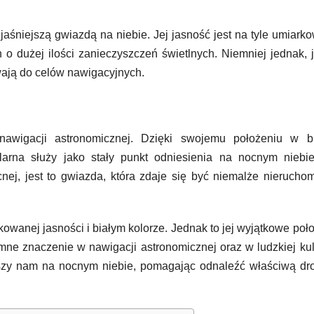
jaśniejszą gwiazdą na niebie. Jej jasność jest na tyle umiark
 o dużej ilości zanieczyszczeń świetlnych. Niemniej jednak, j
ywają do celów nawigacyjnych.
wigacji astronomicznej. Dzięki swojemu położeniu w bl
larna służy jako stały punkt odniesienia na nocnym niebie
nej, jest to gwiazda, która zdaje się być niemalże nierucho
owanej jasności i białym kolorze. Jednak to jej wyjątkowe poł
mne znaczenie w nawigacji astronomicznej oraz w ludzkiej kul
zyszy nam na nocnym niebie, pomagając odnaleźć właściwą d