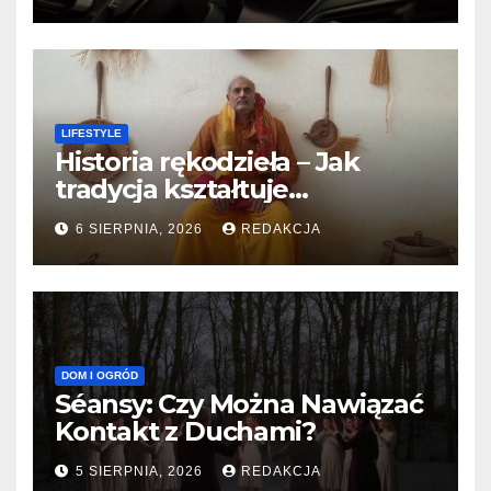
LIFESTYLE
Historia rękodzieła – Jak
tradycja kształtuje
współczesne techniki
6 SIERPNIA, 2026
REDAKCJA
twórcze
DOM I OGRÓD
Séansy: Czy Można Nawiązać
Kontakt z Duchami?
5 SIERPNIA, 2026
REDAKCJA