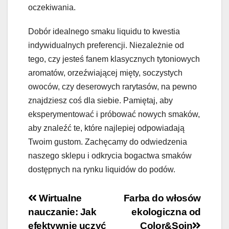
oczekiwania.
Dobór idealnego smaku liquidu to kwestia
indywidualnych preferencji. Niezależnie od
tego, czy jesteś fanem klasycznych tytoniowych
aromatów, orzeźwiającej mięty, soczystych
owoców, czy deserowych rarytasów, na pewno
znajdziesz coś dla siebie. Pamiętaj, aby
eksperymentować i próbować nowych smaków,
aby znaleźć te, które najlepiej odpowiadają
Twoim gustom. Zachęcamy do odwiedzenia
naszego sklepu i odkrycia bogactwa smaków
dostępnych na rynku liquidów do podów.
Nawigacja
Wirtualne
Farba do włosów
nauczanie: Jak
ekologiczna od
wpisu
efektywnie uczyć
Color&Soin