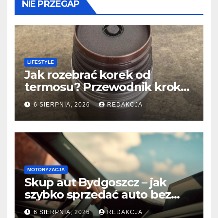
NIE PRZEGAP
LIFESTYLE
Jak rozebrać korek od
termosu? Przewodnik krok
po kroku
6 SIERPNIA, 2026
REDAKCJA
MOTORYZACJA
Skup aut Bydgoszcz – jak
szybko sprzedać auto bez
względu na stan?
6 SIERPNIA, 2026
REDAKCJA