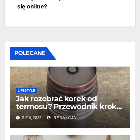
się online?
POLECANE
LIFESTYLE
Jak rozebrać korek od
termosu? Przewodnik krok
po kroku
SIE 6, 2026
REDAKCJA