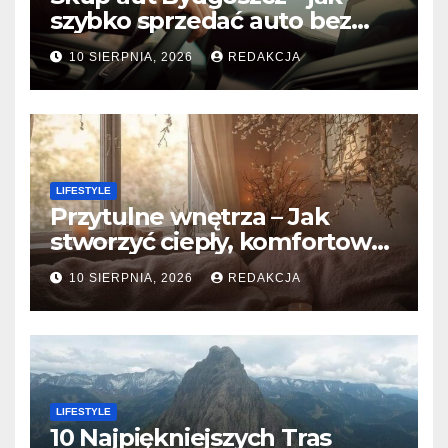
szybko sprzedać auto bez
względu na stan?
10 SIERPNIA, 2026
REDAKCJA
LIFESTYLE
Przytulne wnętrza – Jak
stworzyć ciepły, komfortowy
dom?
10 SIERPNIA, 2026
REDAKCJA
LIFESTYLE
10 Najpiękniejszych Tras