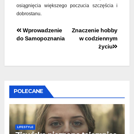
osiągnięcia większego poczucia szczęścia i
dobrostanu.
Nawigacja
Wprowadzenie
Znaczenie hobby
do Samopoznania
w codziennym
wpisu
życiu
POLECANE
LIFESTYLE