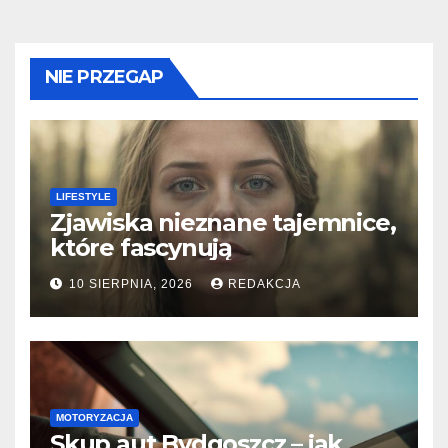
NIE PRZEGAP
LIFESTYLE
Zjawiska nieznane tajemnice,
które fascynują
10 SIERPNIA, 2026
REDAKCJA
MOTORYZACJA
Skup aut Bydgoszcz – jak