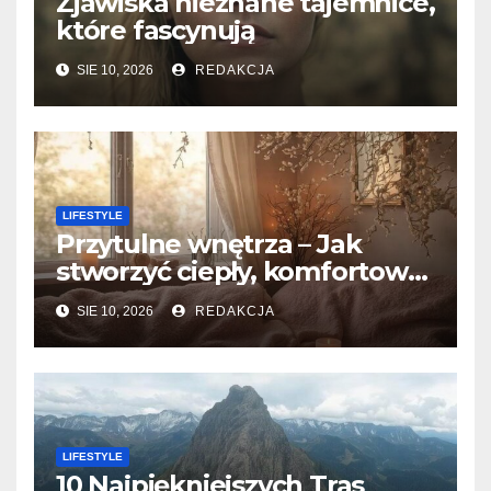
Zjawiska nieznane tajemnice,
które fascynują
SIE 10, 2026
REDAKCJA
LIFESTYLE
Przytulne wnętrza – Jak
stworzyć ciepły, komfortowy
dom?
SIE 10, 2026
REDAKCJA
LIFESTYLE
10 Najpiękniejszych Tras