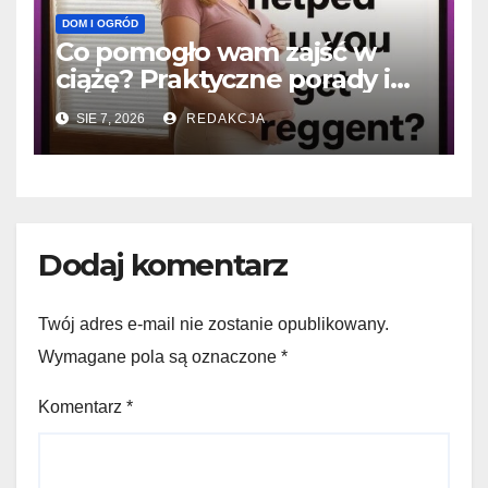
DOM I OGRÓD
Co pomogło wam zajść w
ciążę? Praktyczne porady i
historie sukcesu
SIE 7, 2026
REDAKCJA
Dodaj komentarz
Twój adres e-mail nie zostanie opublikowany.
Wymagane pola są oznaczone
*
Komentarz
*