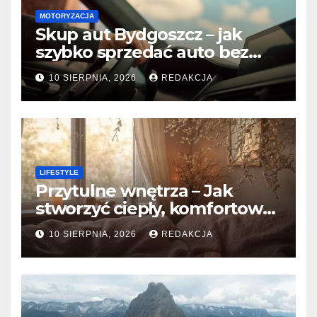
MOTORYZACJA
Skup aut Bydgoszcz – jak
szybko sprzedać auto bez
względu na stan?
10 SIERPNIA, 2026
REDAKCJA
LIFESTYLE
Przytulne wnętrza – Jak
stworzyć ciepły, komfortowy
dom?
10 SIERPNIA, 2026
REDAKCJA