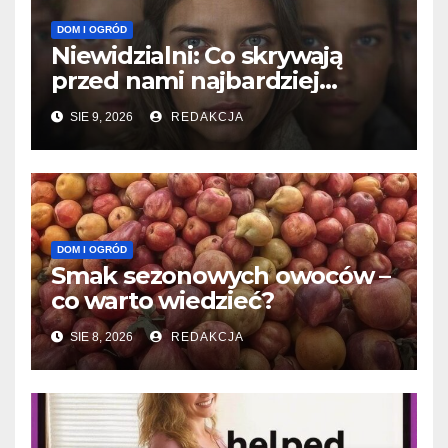
DOM I OGRÓD
Niewidzialni: Co skrywają
przed nami najbardziej
tajemnicze grupy?
SIE 9, 2026
REDAKCJA
DOM I OGRÓD
Smak sezonowych owoców –
co warto wiedzieć?
SIE 8, 2026
REDAKCJA