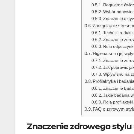
Regularne ćwicze
Wybór odpowied
Znaczenie aktyw
Zarządzanie stresem
Techniki redukcj
Znaczenie zdro
Rola odpoczynku
Higiena snu i jej wpł
Znaczenie zdro
Jak poprawić ja
Wpływ snu na zd
Profilaktyka i badan
Znaczenie badań
Jakie badania w
Rola profilaktyk
FAQ o zdrowym stylu
Znaczenie zdrowego stylu 