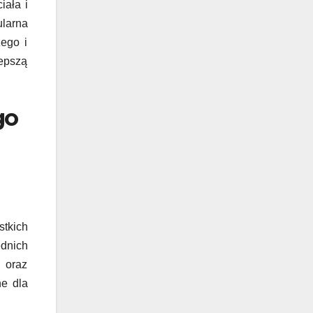
iała i
larna
zego i
lepszą
go
stkich
ednich
, oraz
ne dla