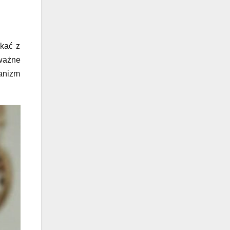
kać z
 ważne
ganizm