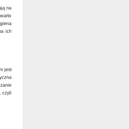
ają na
 warto
igiena
na ich
m jest
zyczna
dzanie
 czyli