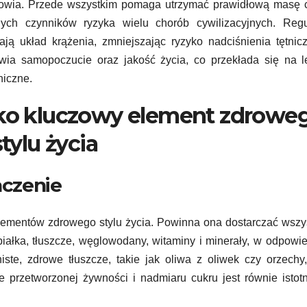
zdrowia. Przede wszystkim pomaga utrzymać prawidłową masę c
nych czynników ryzyka wielu chorób cywilizacyjnych. Regu
ją układ krążenia, zmniejszając ryzyko nadciśnienia tętnic
awia samopoczucie oraz jakość życia, co przekłada się na 
hiczne.
ko kluczowy element zdrowe
stylu życia
aczenie
elementów zdrowego stylu życia. Powinna ona dostarczać wszy
iałka, tłuszcze, węglowodany, witaminy i minerały, w odpowi
iste, zdrowe tłuszcze, takie jak oliwa z oliwek czy orzechy
przetworzonej żywności i nadmiaru cukru jest równie istot