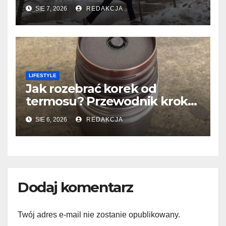
SIE 7, 2026
REDAKCJA
LIFESTYLE
Jak rozebrać korek od
termosu? Przewodnik krok
po kroku
SIE 6, 2026
REDAKCJA
Dodaj komentarz
Twój adres e-mail nie zostanie opublikowany.