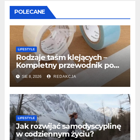
POLECANE
LIFESTYLE
Rodzaje taśm klejących –
Kompletny przewodnik po
różnych typach taśm
SIE 8, 2026
REDAKCJA
LIFESTYLE
Jak rozwijać samodyscyplinę
w codziennym życiu?