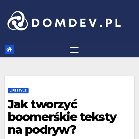
Skip
to
content
LIFESTYLE
Jak tworzyć
boomerśkie teksty
na podryw?