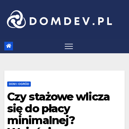
Skip
to
content
DOM I OGRÓD
Czy stażowe wlicza
się do płacy
minimalnej?