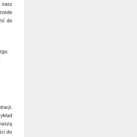
ą nasz
przede
zić do
zgu.
.
acji.
ykład
 naszą
ści do