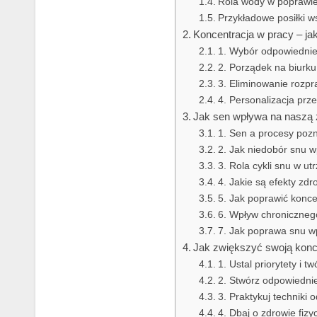
Rola wody w poprawie
Przykładowe posiłki w
Koncentracja w pracy – j
1. Wybór odpowiednie
2. Porządek na biurku
3. Eliminowanie rozp
4. Personalizacja prze
Jak sen wpływa na naszą 
1. Sen a procesy poz
2. Jak niedobór snu 
3. Rola cykli snu w ut
4. Jakie są efekty zd
5. Jak poprawić konce
6. Wpływ chroniczneg
7. Jak poprawa snu w
Jak zwiększyć swoją konc
1. Ustal priorytety i t
2. Stwórz odpowiedni
3. Praktykuj techniki
4. Dbaj o zdrowie fizy