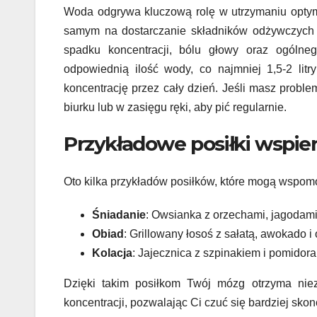
Woda odgrywa kluczową rolę w utrzymaniu optym
samym na dostarczanie składników odżywczych 
spadku koncentracji, bólu głowy oraz ogólne
odpowiednią ilość wody, co najmniej 1,5-2 lit
koncentrację przez cały dzień. Jeśli masz probl
biurku lub w zasięgu ręki, aby pić regularnie.
Przykładowe posiłki wspie
Oto kilka przykładów posiłków, które mogą wspom
Śniadanie
: Owsianka z orzechami, jagodami
Obiad
: Grillowany łosoś z sałatą, awokado i
Kolacja
: Jajecznica z szpinakiem i pomidoram
Dzięki takim posiłkom Twój mózg otrzyma nie
koncentracji, pozwalając Ci czuć się bardziej sko