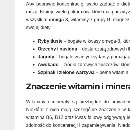
Aby poprawić koncentrację, warto zadbać o diet
mózg. Istnieje wiele pokarmów, które mają pozyty
wszystkim
omega-3
, witaminy z grupy B, magnez
swojej diety:
Ryby tłuste
– bogate w kwasy omega-3, któr
Orzechy i nasiona
– dostarczają zdrowych t
Jagody
– bogate w antyoksydanty, pomagaj
Awokado
– źródło zdrowych tłuszczów, któ
Szpinak i zielone warzywa
– pełne witamin 
Znaczenie witamin i miner
Witaminy i minerały są niezbędne do prawidło
Niektóre z nich mają szczególne znaczenie w 
witamina B6, B12 oraz kwas foliowy odgrywają is
zdolność do koncentracji i zapamiętywania. Nie