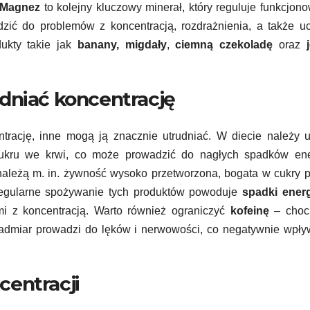
Magnez
to kolejny kluczowy minerał, który reguluje funkcjon
ić do problemów z koncentracją, rozdrażnienia, a także uc
ukty takie jak
banany, migdały
,
ciemną czekoladę
oraz
dniać koncentrację
trację, inne mogą ją znacznie utrudniać. W diecie należy 
kru we krwi, co może prowadzić do nagłych spadków ener
należą m. in. żywność wysoko przetworzona, bogata w cukry p
 Regularne spożywanie tych produktów powoduje
spadki energ
i z koncentracją. Warto również ograniczyć
kofeinę
– choc
nadmiar prowadzi do lęków i nerwowości, co negatywnie wpł
centracji