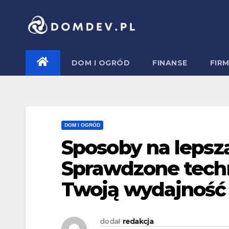
Skip
to
content
DOM I OGRÓD
FINANSE
FIR
DOM I OGRÓD
Sposoby na lepsz
Sprawdzone techn
Twoją wydajność
dodał
redakcja