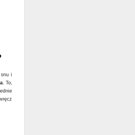
?
 snu i
ta
. To,
ednie
wręcz