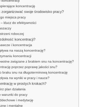
 koncentracji
spierające koncentrację
ak zorganizować swoje środowisko pracy?
go miejsca pracy
 – klucz do efektywności
raszaczy
strzeni roboczej
zdolność koncentracji?
nawcze i koncentracja
wpływa na naszą koncentrację?
rzymaniu koncentracji
rowotne związane z brakiem snu na koncentrację?
ntrację poprzez poprawę jakości snu?
o braku snu na długoterminową koncentrację
pływa na wyniki w pracy i nauce?
entrację w prostych krokach?
wórz plan działania
e warunki do pracy
 oddechowe i medytację
czne i mentalne