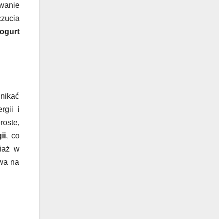
owanie
zucia
jogurt
unikać
gii i
roste,
ii
, co
iaż w
ywa na