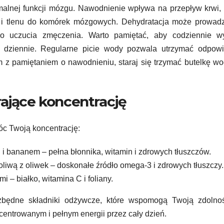
alnej funkcji mózgu. Nawodnienie wpływa na przepływ krwi,
i tlenu do komórek mózgowych. Dehydratacja może prowadz
go uczucia zmęczenia. Warto pamiętać, aby codziennie wy
ry dziennie. Regularne picie wody pozwala utrzymać odpowi
em z pamiętaniem o nawodnieniu, staraj się trzymać butelkę w
rające koncentrację
óc Twoją koncentrację:
 i bananem – pełna błonnika, witamin i zdrowych tłuszczów.
 oliwą z oliwek – doskonałe źródło omega-3 i zdrowych tłuszczy.
i – białko, witamina C i foliany.
zbędne składniki odżywcze, które wspomogą Twoją zdolno
ncentrowanym i pełnym energii przez cały dzień.