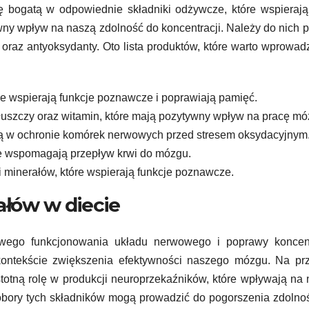
ę bogatą w odpowiednie składniki odżywcze, które wspieraj
wny wpływ na naszą zdolność do koncentracji. Należy do nich 
 oraz antyoksydanty. Oto lista produktów, które warto wprowad
e wspierają funkcje poznawcze i poprawiają pamięć.
łuszczy oraz witamin, które mają pozytywny wpływ na pracę mó
ą w ochronie komórek nerwowych przed stresem oksydacyjnym
re wspomagają przepływ krwi do mózgu.
i minerałów, które wspierają funkcje poznawcze.
ałów w diecie
wego funkcjonowania układu nerwowego i poprawy koncentr
kontekście zwiększenia efektywności naszego mózgu. Na prz
totną rolę w produkcji neuroprzekaźników, które wpływają na
dobory tych składników mogą prowadzić do pogorszenia zdolno