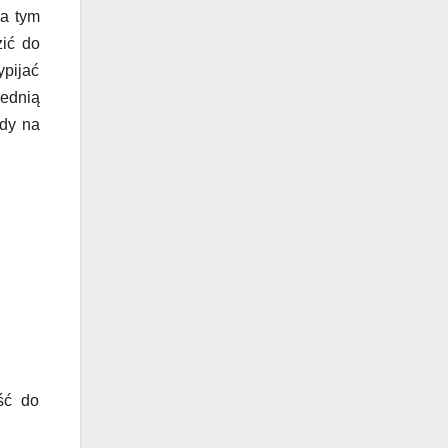
 a tym
ić do
pijać
ednią
ody na
ść do