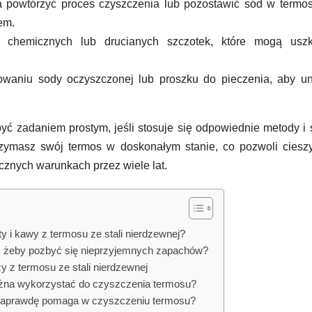
a powtórzyć proces czyszczenia lub pozostawić sód w termo
em.
 chemicznych lub drucianych szczotek, które mogą uszk
owaniu sody oczyszczonej lub proszku do pieczenia, aby un
yć zadaniem prostym, jeśli stosuje się odpowiednie metody i 
rzymasz swój termos w doskonałym stanie, co pozwoli ciesz
cznych warunkach przez wiele lat.
y i kawy z termosu ze stali nierdzewnej?
 żeby pozbyć się nieprzyjemnych zapachów?
 z termosu ze stali nierdzewnej
żna wykorzystać do czyszczenia termosu?
naprawdę pomaga w czyszczeniu termosu?