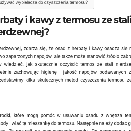
 używać wybielacza do czyszczenia termosu?
baty i kawy z termosu ze stal
erdzewnej?
rdzewnej, zdarza się, że osad z herbaty i kawy osadza się 
owo zaparzonych napojów, ale także może stanowić źródło zab
 wiedzieć, jak skutecznie oczyścić termos ze stali nierdz
eśnie zachowując higienę i jakość napojów podawanych z
zedstawimy kilka skutecznych metod czyszczenia termosu ze
rodki, które mogą pomóc w usuwaniu osadu z wnętrza ter
 sody i wlać tę mieszankę do termosu. Następnie należy dodać 