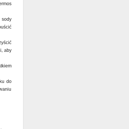
termos
i sody
puścić
zyścić
i, aby
atkiem
zku do
waniu