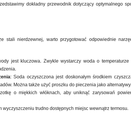
przedstawimy dokładny przewodnik dotyczący optymalnego sp
e stali nierdzewnej, warto przygotować odpowiednie narzęd
wody jest kluczowa. Zwykle wystarczy woda o temperaturze 
udzenia.
zenia
: Soda oczyszczona jest doskonałym środkiem czyszcz
adów. Można także użyć proszku do pieczenia jako alternatywy
czotkę o miękkich włóknach, aby uniknąć zarysowań powier
 wyczyszczeniu trudno dostępnych miejsc wewnątrz termosu.