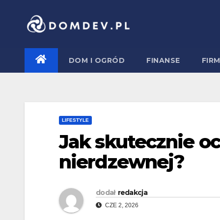
Skip
to
content
DOM I OGRÓD
FINANSE
FIR
LIFESTYLE
Jak skutecznie oc
nierdzewnej?
dodał
redakcja
CZE 2, 2026