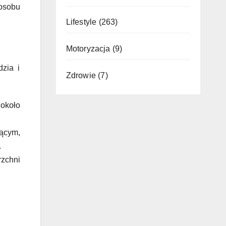
osobu
Lifestyle
(263)
Motoryzacja
(9)
zia i
Zdrowie
(7)
około
ącym,
.
zchni