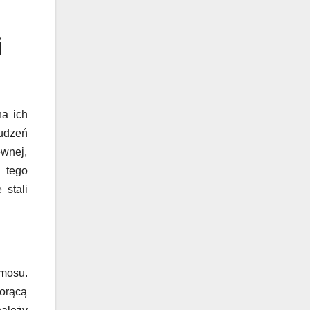
i
na ich
rudzeń
ewnej,
 tego
 stali
mosu.
gorącą