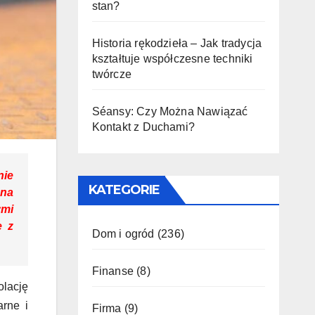
stan?
Historia rękodzieła – Jak tradycja
kształtuje współczesne techniki
twórcze
Séansy: Czy Można Nawiązać
Kontakt z Duchami?
nie
KATEGORIE
 na
ymi
e z
Dom i ogród
(236)
Finanse
(8)
olację
arne i
Firma
(9)