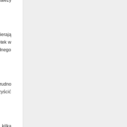
ależy
ierają
etek w
adnego
trudno
zyścić
 kilka