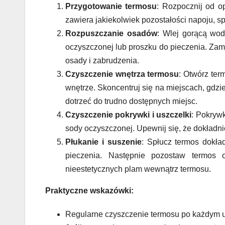
Przygotowanie termosu
: Rozpocznij od op
zawiera jakiekolwiek pozostałości napoju, s
Rozpuszczanie osadów
: Wlej gorącą wod
oczyszczonej lub proszku do pieczenia. Zamkn
osady i zabrudzenia.
Czyszczenie wnętrza termosu
: Otwórz ter
wnętrze. Skoncentruj się na miejscach, gdzie
dotrzeć do trudno dostępnych miejsc.
Czyszczenie pokrywki i uszczelki
: Pokryw
sody oczyszczonej. Upewnij się, że dokładn
Płukanie i suszenie
: Spłucz termos dokła
pieczenia. Następnie pozostaw termos 
nieestetycznych plam wewnątrz termosu.
Praktyczne wskazówki:
Regularne czyszczenie termosu po każdym uż