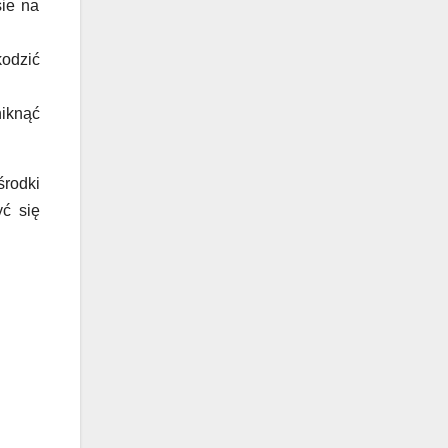
sie na
odzić
iknąć
środki
yć się