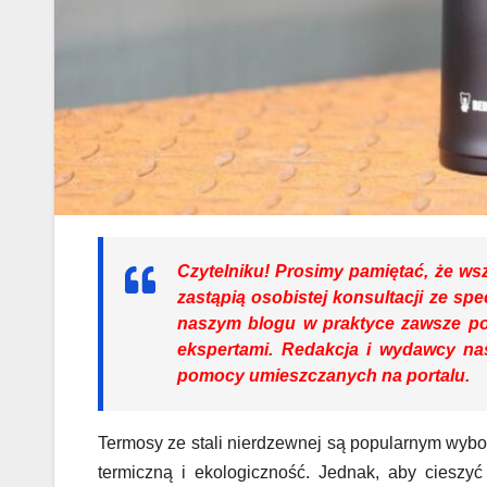
Czytelniku!
Prosimy pamiętać, że wszy
zastąpią osobistej konsultacji ze spe
naszym blogu w praktyce zawsze p
ekspertami. Redakcja i wydawcy nas
pomocy umieszczanych na portalu.
Termosy ze stali nierdzewnej są popularnym wybor
termiczną i ekologiczność. Jednak, aby cieszyć