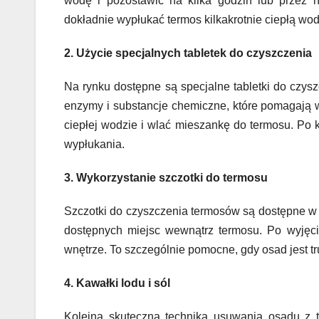
wodę i pozostawić na kilka godzin lub przez 
dokładnie wypłukać termos kilkakrotnie ciepłą wod
2. Użycie specjalnych tabletek do czyszczenia
Na rynku dostępne są specjalne tabletki do czysz
enzymy i substancje chemiczne, które pomagają w
ciepłej wodzie i wlać mieszankę do termosu. Po 
wypłukania.
3. Wykorzystanie szczotki do termosu
Szczotki do czyszczenia termosów są dostępne w r
dostępnych miejsc wewnątrz termosu. Po wyjęci
wnętrze. To szczególnie pomocne, gdy osad jest t
4. Kawałki lodu i sól
Kolejną skuteczną techniką usuwania osadu z te