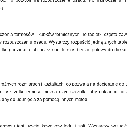
noc. To pozwoli na rozpuszczenie osadu. Po namoczeniu, n
ą.
czenia termosów i kubków termicznych. Te tabletki często zaw
 rozpuszczaniu osadu. Wystarczy rozpuścić jedną z tych tabl
kilku godzinach lub przez noc, termos będzie gotowy do dokł
óżnych rozmiarach i kształtach, co pozwala na docieranie do 
u uszczelki termosu można użyć szczotki, aby dokładnie oc
rudny do usunięcia za pomocą innych metod.
rmosu jest użycie kawałków lodu i soli. Wystarczy wrzucić