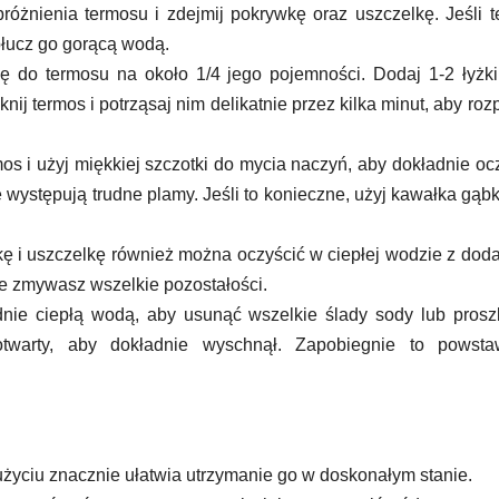
różnienia termosu i zdejmij pokrywkę oraz uszczelkę. Jeśli 
płucz go gorącą wodą.
ę do termosu na około 1/4 jego pojemności. Dodaj 1-2 łyżk
ij termos i potrząsaj nim delikatnie przez kilka minut, aby roz
mos i użyj miękkiej szczotki do mycia naczyń, aby dokładnie oc
 występują trudne plamy. Jeśli to konieczne, użyj kawałka gąbk
kę i uszczelkę również można oczyścić w ciepłej wodzie z dod
ie zmywasz wszelkie pozostałości.
dnie ciepłą wodą, aby usunąć wszelkie ślady sody lub pros
otwarty, aby dokładnie wyschnął. Zapobiegnie to powsta
yciu znacznie ułatwia utrzymanie go w doskonałym stanie.