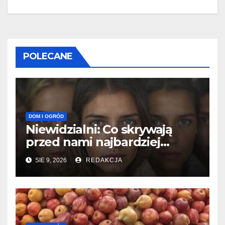
POLECANE
DOM I OGRÓD
Niewidzialni: Co skrywają
przed nami najbardziej
tajemnicze grupy?
SIE 9, 2026
REDAKCJA