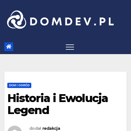
Skip
to
content
DOM I OGRÓD
Historia i Ewolucja
Legend
dodał
redakcja