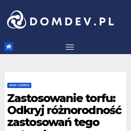
Skip
to
content
DOM I OGRÓD
Zastosowanie torfu:
Odkryj różnorodność
zastosowań tego