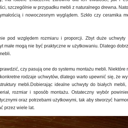
ści, szczególnie w przypadku mebli z naturalnego drewna. Nat
rzymałością i nowoczesnym wyglądem. Szkło czy ceramika m
nie pod względem rozmiaru i proporcji. Zbyt duże uchwyty
yt małe mogą nie być praktyczne w użytkowaniu. Dlatego dobrz
mebli.
prawdzić, czy pasują one do systemu montażu mebli. Niektóre
konkretne rodzaje uchwytów, dlatego warto upewnić się, że w
truktury mebli.Dobierając idealne uchwyty do białych mebli,
ateriał, rozmiar i sposób montażu. Ostateczny wybór powini
tycznymi oraz potrzebami użytkowymi, tak aby stworzyć harmon
 przez wiele lat.