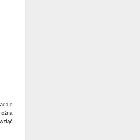
adaje
 można
 wziąć