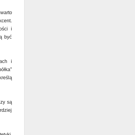
warto
kcent.
ści i
gą być
ach i
półka”
kreślą
czy są
dziej
etyki.