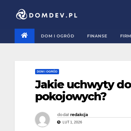
Skip
to
content
DOM I OGRÓD
FINANSE
FIR
DOM I OGRÓD
Jakie uchwyty do
pokojowych?
dodał
redakcja
LUT 1, 2026