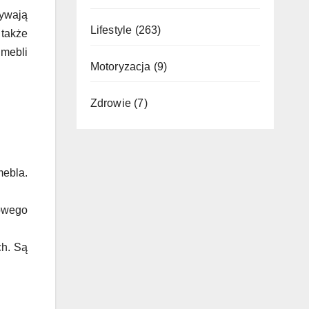
rywają
Lifestyle
(263)
 także
 mebli
Motoryzacja
(9)
Zdrowie
(7)
mebla.
kowego
ch. Są