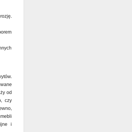
rozję.
yborem
nnych
wytów.
owane
eży od
, czy
ewno,
mebli
jne i