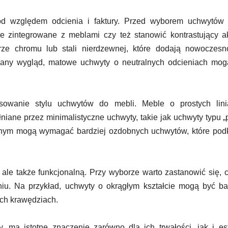
d względem odcienia i faktury. Przed wyborem uchwytów 
e zintegrowane z meblami czy też stanowić kontrastujący a
e chromu lub stali nierdzewnej, które dodają nowoczesno
nowany wygląd, matowe uchwyty o neutralnych odcieniach mo
owanie stylu uchwytów do mebli. Meble o prostych lini
iane przez minimalistyczne uchwyty, takie jak uchwyty typu „
cznym mogą wymagać bardziej ozdobnych uchwytów, które pod
, ale także funkcjonalną. Przy wyborze warto zastanowić się, 
u. Na przykład, uchwyty o okrągłym kształcie mogą być bar
ych krawędziach.
, ma istotne znaczenie zarówno dla ich trwałości, jak i est