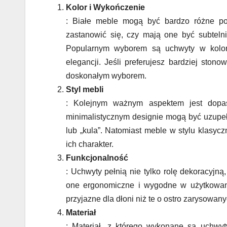
Kolor i Wykończenie
: Białe meble mogą być bardzo różne po
zastanowić się, czy mają one być subtelni
Popularnym wyborem są uchwyty w kolorz
elegancji. Jeśli preferujesz bardziej sto
doskonałym wyborem.
Styl mebli
: Kolejnym ważnym aspektem jest dopas
minimalistycznym designie mogą być uzupełn
lub „kula”. Natomiast meble w stylu klasy
ich charakter.
Funkcjonalność
: Uchwyty pełnią nie tylko rolę dekoracyjną
one ergonomiczne i wygodne w użytkowani
przyjazne dla dłoni niż te o ostro zarysowan
Materiał
: Materiał, z którego wykonane są uchwyty