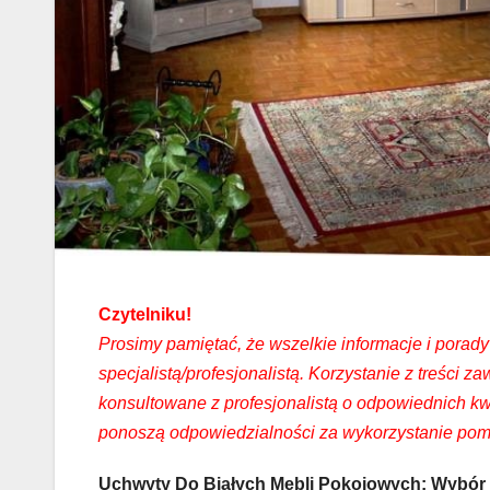
Czytelniku!
Prosimy pamiętać, że wszelkie informacje i porady 
specjalistą/profesjonalistą. Korzystanie z treści
konsultowane z profesjonalistą o odpowiednich kwa
ponoszą odpowiedzialności za wykorzystanie pom
Uchwyty Do Białych Mebli Pokojowych: Wybór 