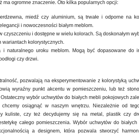
 ma ogromne znaczenie. Oto kilka popularnych opcji:
ierdzewna, miedź czy aluminium, są trwałe i odporne na ko
legancji i nowoczesności białym meblom.
e w czyszczeniu i dostępne w wielu kolorach. Są doskonałym w
h wariantach kolorystycznych.
ła i naturalnego uroku meblom. Mogą być dopasowane do i
odłogi czy drzwi.
ralność, pozwalają na eksperymentowanie z kolorystyką uch
nowią wyraźny punkt akcentu w pomieszczeniu, lub też ston
i. Ostateczny wybór uchwytów do białych mebli pokojowych zal
óry chcemy osiągnąć w naszym wnętrzu. Niezależnie od tego
 kuliste, czy też decydujemy się na metal, plastik czy dr
estetykę całego pomieszczenia. Wybór uchwytów do białych 
cjonalnością a designem, która pozwala stworzyć harmoni