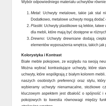
Wybór odpowiedniego materiału uchwytów również
Metal
: Uchwyty metalowe, takie jak stal n
Dodatkowo, metalowe uchwyty mogą dodać e
Plastik
: Uchwyty plastikowe są lekkie, łatw
dla mebli, które mają być dostępne w różnyc
Drewno
: Uchwyty drewniane dodają ciep
elementów wyposażenia wnętrza, takich jak p
Kolorystyka i Kontrast
Białe meble pokojowe, ze względu na swoją neut
Można wybrać kontrastujące uchwyty, które sta
uchwyty, które współgrają z białym kolorem mebl
naszych osobistych preferencji oraz stylu, kt
wybieramy uchwyty nienamacalne, stożkowe czy
kluczowym aspektem jest dbałość o spójność i 
pokojowych to kwestia równowagi między funk