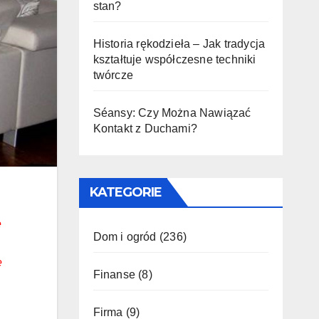
stan?
Historia rękodzieła – Jak tradycja
kształtuje współczesne techniki
twórcze
Séansy: Czy Można Nawiązać
Kontakt z Duchami?
KATEGORIE
e
Dom i ogród
(236)
e
Finanse
(8)
Firma
(9)