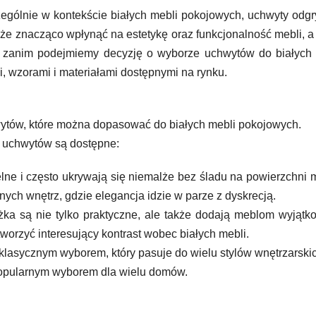
zególnie w kontekście białych mebli pokojowych, uchwyty odg
e znacząco wpłynąć na estetykę oraz funkcjonalność mebli, a
ż, zanim podejmiemy decyzję o wyborze uchwytów do białych
, wzorami i materiałami dostępnymi na rynku.
ytów, które można dopasować do białych mebli pokojowych.
e uchwytów są dostępne:
elne i często ukrywają się niemalże bez śladu na powierzchni 
ych wnętrz, gdzie elegancja idzie w parze z dyskrecją.
ożka są nie tylko praktyczne, ale także dodają meblom wyjąt
worzyć interesujący kontrast wobec białych mebli.
ą klasycznym wyborem, który pasuje do wielu stylów wnętrzarski
 popularnym wyborem dla wielu domów.