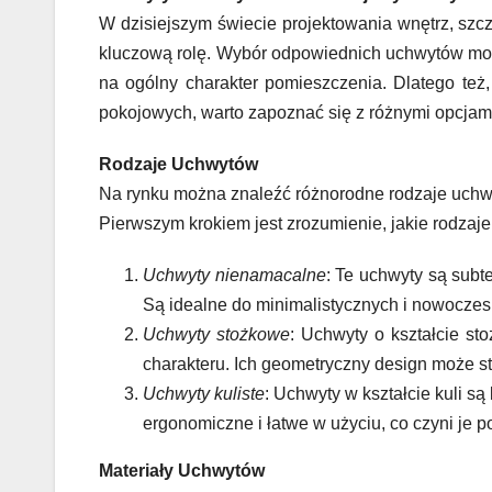
W dzisiejszym świecie projektowania wnętrz, szc
kluczową rolę. Wybór odpowiednich uchwytów moż
na ogólny charakter pomieszczenia. Dlatego te
pokojowych, warto zapoznać się z różnymi opcjami
Rodzaje Uchwytów
Na rynku można znaleźć różnorodne rodzaje uchw
Pierwszym krokiem jest zrozumienie, jakie rodzaj
Uchwyty nienamacalne
: Te uchwyty są subt
Są idealne do minimalistycznych i nowoczesn
Uchwyty stożkowe
: Uchwyty o kształcie st
charakteru. Ich geometryczny design może st
Uchwyty kuliste
: Uchwyty w kształcie kuli s
ergonomiczne i łatwe w użyciu, co czyni je
Materiały Uchwytów