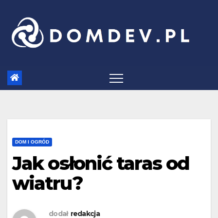
Skip
to
content
DOM I OGRÓD
Jak osłonić taras od
wiatru?
dodał
redakcja