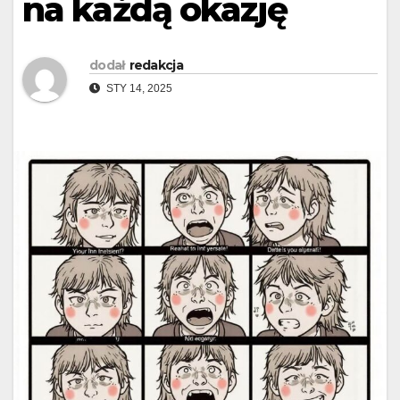
na każdą okazję
dodał
redakcja
STY 14, 2025