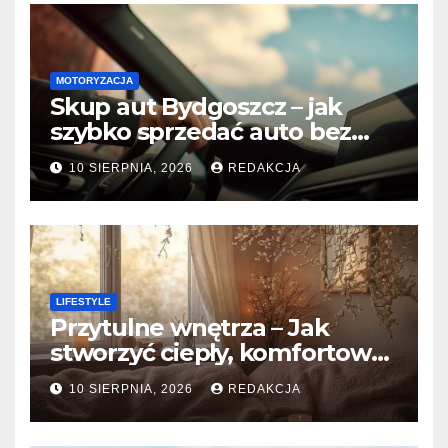
MOTORYZACJA
Skup aut Bydgoszcz – jak
szybko sprzedać auto bez
względu na stan?
10 SIERPNIA, 2026
REDAKCJA
LIFESTYLE
Przytulne wnętrza – Jak
stworzyć ciepły, komfortowy
dom?
10 SIERPNIA, 2026
REDAKCJA