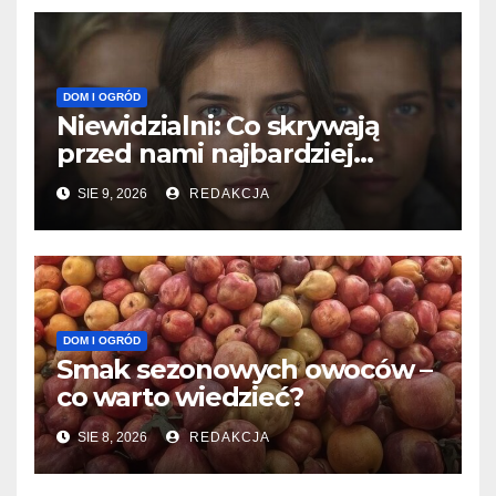
DOM I OGRÓD
Niewidzialni: Co skrywają
przed nami najbardziej
tajemnicze grupy?
SIE 9, 2026
REDAKCJA
DOM I OGRÓD
Smak sezonowych owoców –
co warto wiedzieć?
SIE 8, 2026
REDAKCJA