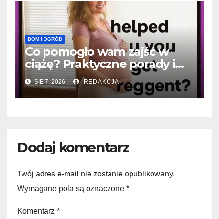
DOM I OGRÓD
Co pomogło wam zajść w
ciążę? Praktyczne porady i
historie sukcesu
SIE 7, 2026
REDAKCJA
Dodaj komentarz
Twój adres e-mail nie zostanie opublikowany.
Wymagane pola są oznaczone
*
Komentarz
*