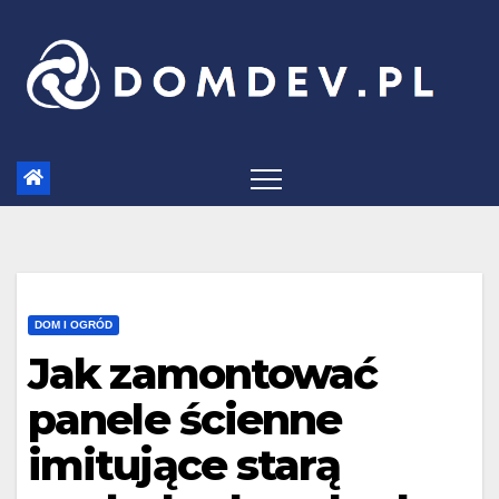
Skip
to
content
DOM I OGRÓD
Jak zamontować
panele ścienne
imitujące starą