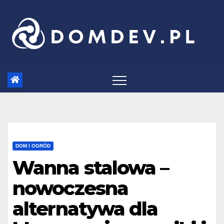
Skip
to
content
DOM I OGRÓD
Wanna stalowa –
nowoczesna
alternatywa dla