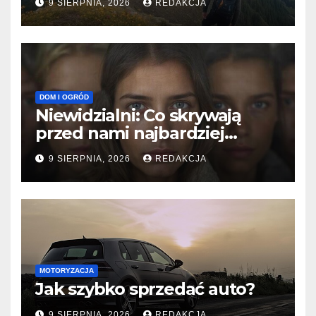
9 SIERPNIA, 2026
REDAKCJA
DOM I OGRÓD
Niewidzialni: Co skrywają
przed nami najbardziej
tajemnicze grupy?
9 SIERPNIA, 2026
REDAKCJA
MOTORYZACJA
Jak szybko sprzedać auto?
9 SIERPNIA, 2026
REDAKCJA