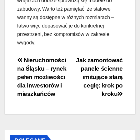
wnętrzach dobrze sprawdzą się modele do
zabudowy. Warto też pamiętać, że stalowe
wanny są dostępne w różnych rozmiarach –
łatwo więc dopasować je do konkretnej
przestrzeni, bez kompromisów w zakresie
wygody.
Nawigacja
Nieruchomości
Jak zamontować
na Śląsku – rynek
panele ścienne
wpisu
pełen możliwości
imitujące starą
dla inwestorów i
cegłę: krok po
mieszkańców
kroku