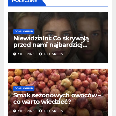
POLECANE
DOM I OGRÓD
Niewidzialni: Co skrywają
przed nami najbardziej
tajemnicze grupy?
SIE 9, 2026
REDAKCJA
DOM I OGRÓD
Smak sezonowych owoców –
co warto wiedzieć?
SIE 8, 2026
REDAKCJA