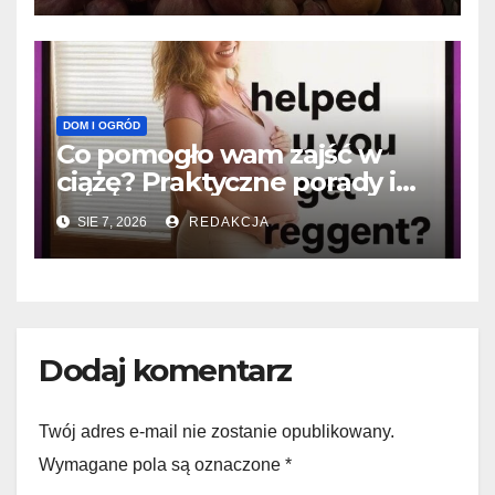
DOM I OGRÓD
Co pomogło wam zajść w
ciążę? Praktyczne porady i
historie sukcesu
SIE 7, 2026
REDAKCJA
Dodaj komentarz
Twój adres e-mail nie zostanie opublikowany.
Wymagane pola są oznaczone
*