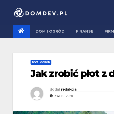
Skip
to
content
DOM I OGRÓD
FINANSE
FIR
DOM I OGRÓD
Jak zrobić płot z
dodał
redakcja
KWI 10, 2026