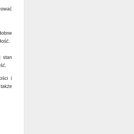
ocować
dobne
łość.
j stan
ść.
ści i
 także