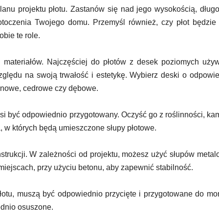
anu projektu płotu. Zastanów się nad jego wysokością, długo
toczenia Twojego domu. Przemyśl również, czy płot będzie 
bie te role.
 materiałów. Najczęściej do płotów z desek poziomych uży
zględu na swoją trwałość i estetykę. Wybierz deski o odpowi
sosnowe, cedrowe czy dębowe.
si być odpowiednio przygotowany. Oczyść go z roślinności, kam
, w których będą umieszczone słupy płotowe.
strukcji. W zależności od projektu, możesz użyć słupów meta
iejscach, przy użyciu betonu, aby zapewnić stabilność.
płotu, muszą być odpowiednio przycięte i przygotowane do mo
ednio osuszone.