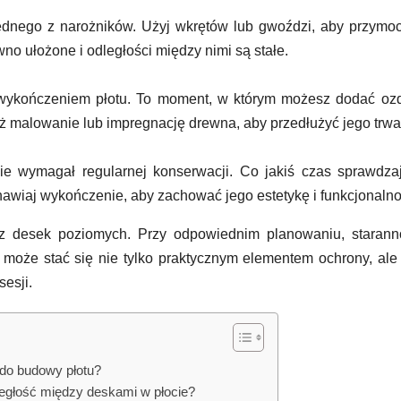
ednego z narożników. Użyj wkrętów lub gwoździ, aby przym
wno ułożone i odległości między nimi są stałe.
wykończeniem płotu. To moment, w którym możesz dodać oz
też malowanie lub impregnację drewna, aby przedłużyć jego trwa
ie wymagał regularnej konserwacji. Co jakiś czas sprawdza
nawiaj wykończenie, aby zachować jego estetykę i funkcjonalno
 z desek poziomych. Przy odpowiednim planowaniu, staranno
t może stać się nie tylko praktycznym elementem ochrony, ale
esji.
 do budowy płotu?
ległość między deskami w płocie?