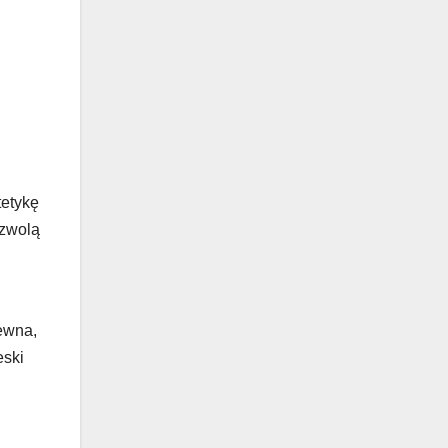
tetykę
ozwolą
ewna,
eski