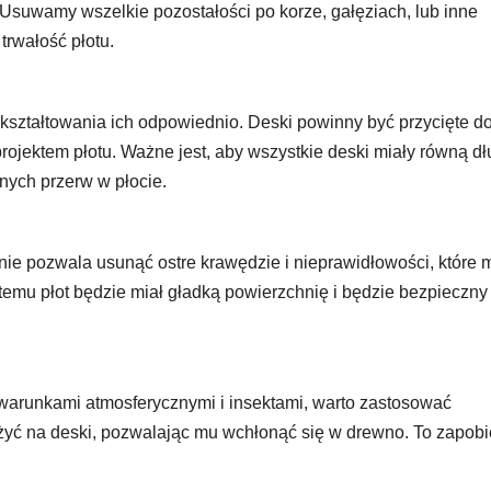
Usuwamy wszelkie pozostałości po korze, gałęziach, lub inne
trwałość płotu.
 kształtowania ich odpowiednio. Deski powinny być przycięte d
rojektem płotu. Ważne jest, aby wszystkie deski miały równą d
znych przerw w płocie.
anie pozwala usunąć ostre krawędzie i nieprawidłowości, które
i temu płot będzie miał gładką powierzchnię i będzie bezpieczny
warunkami atmosferycznymi i insektami, warto zastosować
żyć na deski, pozwalając mu wchłonąć się w drewno. To zapob