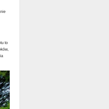
anie
tu to
oków,
ia