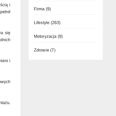
ścią i
Firma
(9)
pełnił
Lifestyle
(263)
wa się
Motoryzacja
(9)
ednich
Zdrowie
(7)
ieni i
lowych
ntażu.