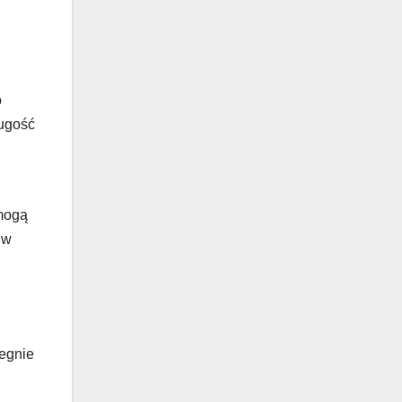
o
ługość
 mogą
 w
iegnie