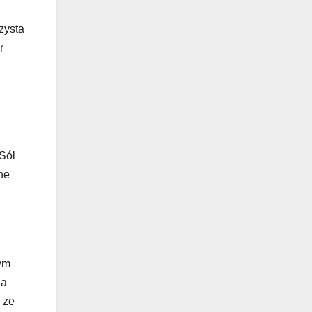
zysta
r
 Sól
ne
tym
na
 ze