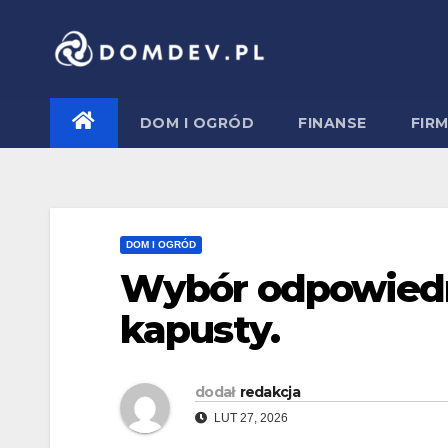
Skip
to
content
DOM I OGRÓD
FINANSE
FIR
DOM I OGRÓD
Wybór odpowiedni
kapusty.
dodał
redakcja
LUT 27, 2026