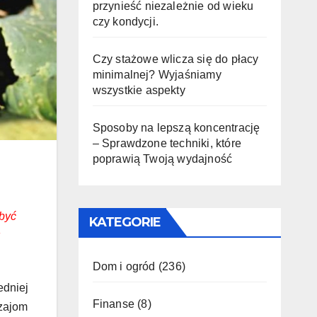
przynieść niezależnie od wieku
czy kondycji.
Czy stażowe wlicza się do płacy
minimalnej? Wyjaśniamy
wszystkie aspekty
Sposoby na lepszą koncentrację
– Sprawdzone techniki, które
poprawią Twoją wydajność
 być
KATEGORIE
Dom i ogród
(236)
edniej
Finanse
(8)
dzajom