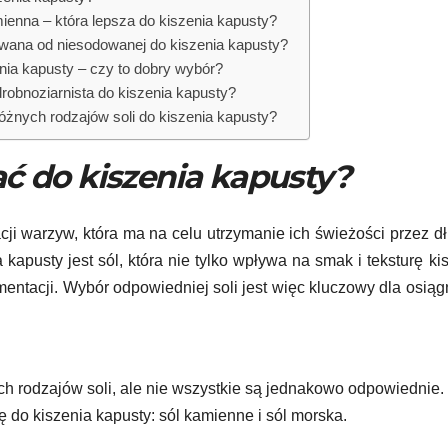
ienna – która lepsza do kiszenia kapusty?
owana od niesodowanej do kiszenia kapusty?
enia kapusty – czy to dobry wybór?
drobnoziarnista do kiszenia kapusty?
różnych rodzajów soli do kiszenia kapusty?
ać do kiszenia kapusty?
ji warzyw, która ma na celu utrzymanie ich świeżości przez d
apusty jest sól, która nie tylko wpływa na smak i teksturę ki
ermentacji. Wybór odpowiedniej soli jest więc kluczowy dla osiąg
h rodzajów soli, ale nie wszystkie są jednakowo odpowiednie.
ię do kiszenia kapusty: sól kamienne i sól morska.