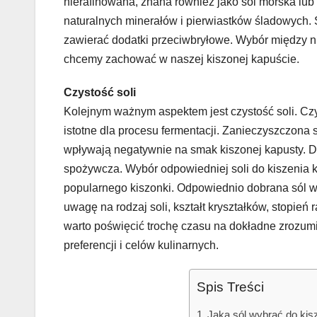
nierafinowana, znana również jako sól morska lub 
naturalnych minerałów i pierwiastków śladowych. S
zawierać dodatki przeciwbryłowe. Wybór między nim
chcemy zachować w naszej kiszonej kapuście.
Czystość soli
Kolejnym ważnym aspektem jest czystość soli. Czy
istotne dla procesu fermentacji. Zanieczyszczona s
wpływają negatywnie na smak kiszonej kapusty. Dla
spożywcza. Wybór odpowiedniej soli do kiszenia 
popularnego kiszonki. Odpowiednio dobrana sól wp
uwagę na rodzaj soli, kształt kryształków, stopień 
warto poświęcić trochę czasu na dokładne zrozum
preferencji i celów kulinarnych.
Spis Treści
Jaką sól wybrać do kis