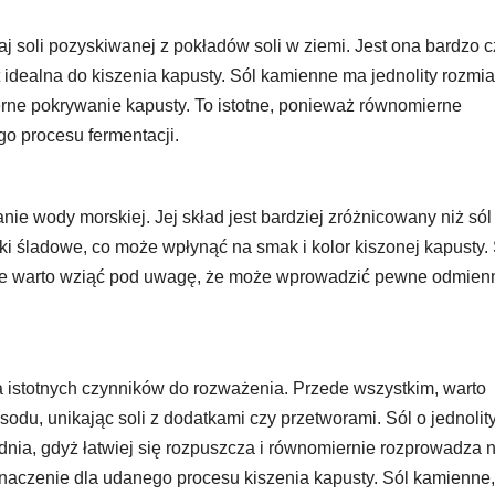
j soli pozyskiwanej z pokładów soli w ziemi. Jest ona bardzo c
t idealna do kiszenia kapusty. Sól kamienne ma jednolity rozmia
ierne pokrywanie kapusty. To istotne, ponieważ równomierne
go procesu fermentacji.
e wody morskiej. Jej skład jest bardziej zróżnicowany niż sól
ki śladowe, co może wpłynąć na smak i kolor kiszonej kapusty.
ale warto wziąć pod uwagę, że może wprowadzić pewne odmien
lka istotnych czynników do rozważenia. Przede wszystkim, warto
 sodu, unikając soli z dodatkami czy przetworami. Sól o jednoli
dnia, gdyż łatwiej się rozpuszcza i równomiernie rozprowadza 
naczenie dla udanego procesu kiszenia kapusty. Sól kamienne,