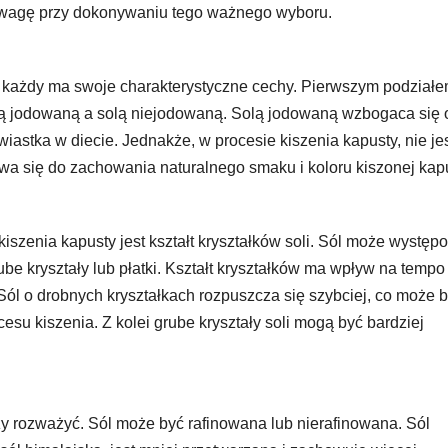
d uwagę przy dokonywaniu tego ważnego wyboru.
ch każdy ma swoje charakterystyczne cechy. Pierwszym podziałe
olą jodowaną a solą niejodowaną. Solą jodowaną wzbogaca się o
astka w diecie. Jednakże, w procesie kiszenia kapusty, nie jes
a się do zachowania naturalnego smaku i koloru kiszonej kapu
iszenia kapusty jest kształt kryształków soli. Sól może występ
rube kryształy lub płatki. Kształt kryształków ma wpływ na tempo
 Sól o drobnych kryształkach rozpuszcza się szybciej, co może 
su kiszenia. Z kolei grube kryształy soli mogą być bardziej
ależy rozważyć. Sól może być rafinowana lub nierafinowana. Sól