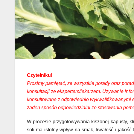
Czytelniku!
Prosimy pamiętać, że wszystkie porady oraz pora
konsultacji ze ekspertem/lekarzem. Używanie inf
konsultowane z odpowiednio wykwalifikowanymi ek
żaden sposób odpowiedzialni ze stosowania pomo
W procesie przygotowywania kiszonej kapusty, k
soli ma istotny wpływ na smak, trwałość i jakość 