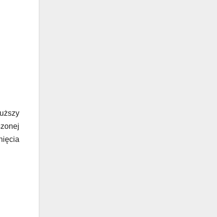
łuższy
szonej
nięcia