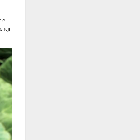
a
sie
encji