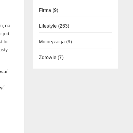
Firma
(9)
m, na
Lifestyle
(263)
 jod,
t to
Motoryzacja
(9)
sty.
Zdrowie
(7)
ować
być