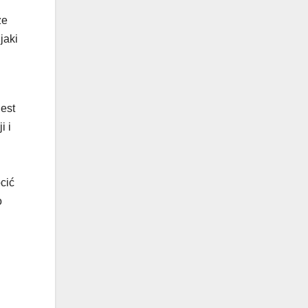
że
jaki
est
i i
cić
o