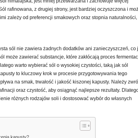
sól himalajska, jest mniej przetwarzana i zachowuje więcej
ól rafinowana, z drugiej strony, jest bardziej oczyszczona i mo
i zależy od preferencji smakowych oraz stopnia naturalności, 
sta sól nie zawiera żadnych dodatków ani zanieczyszczeń, co j
ól może zawierać substancje, które zakłócają proces fermentacj
tego warto wybierać sól o wysokiej czystości, taką jak sól
kapusty to kluczowy krok w procesie przygotowywania tego
ływa na smak, trwałość i jakość kiszonej kapusty. Należy zwró
rafinacji oraz czystość, aby osiągnąć najlepsze rezultaty. Dlateg
ienie różnych rodzajów soli i dostosować wybór do własnych
zenia kapusty?