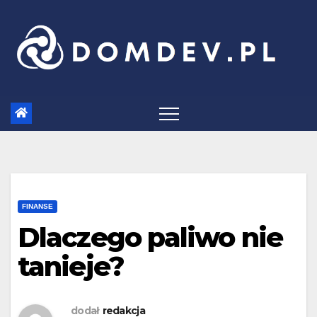
Skip
to
content
FINANSE
Dlaczego paliwo nie
tanieje?
dodał
redakcja