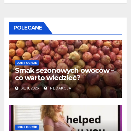
POLECANE
DOM I OGRÓD
Smak sezonowych owoców –
co warto wiedzieć?
SIE 8, 2026
REDAKCJA
DOM I OGRÓD