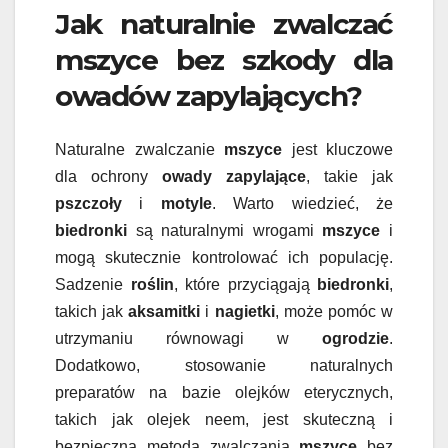
Jak naturalnie zwalczać
mszyce bez szkody dla
owadów zapylających?
Naturalne zwalczanie
mszyce
jest kluczowe
dla ochrony
owady zapylające
, takie jak
pszczoły
i
motyle
. Warto wiedzieć, że
biedronki
są naturalnymi wrogami
mszyce
i
mogą skutecznie kontrolować ich populację.
Sadzenie
roślin
, które przyciągają
biedronki
,
takich jak
aksamitki
i
nagietki
, może pomóc w
utrzymaniu równowagi w
ogrodzie
.
Dodatkowo, stosowanie naturalnych
preparatów na bazie olejków eterycznych,
takich jak olejek neem, jest skuteczną i
bezpieczną metodą zwalczania
mszyce
bez