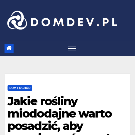
Skip
to
content
DOM I OGRÓD
Jakie rośliny
miododajne warto
posadzić, aby