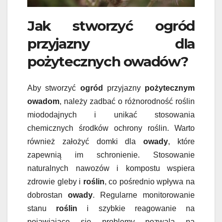
Jak stworzyć ogród
przyjazny dla
pożytecznych owadów?
Aby stworzyć
ogród
przyjazny
pożytecznym
owadom
, należy zadbać o różnorodność roślin
miododajnych i unikać stosowania
chemicznych środków ochrony roślin. Warto
również założyć domki dla
owady
, które
zapewnią im schronienie. Stosowanie
naturalnych nawozów i kompostu wspiera
zdrowie gleby i
roślin
, co pośrednio wpływa na
dobrostan
owady
. Regularne monitorowanie
stanu
roślin
i szybkie reagowanie na
pojawiające się problemy pozwala na