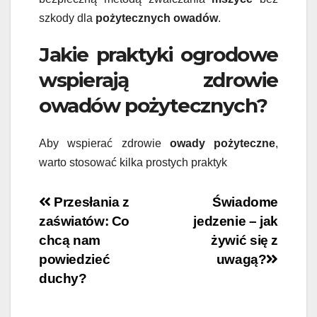
szkody dla
pożytecznych owadów
.
Jakie praktyki ogrodowe
wspierają zdrowie
owadów pożytecznych?
Aby wspierać zdrowie
owady pożyteczne
,
warto stosować kilka prostych praktyk
Nawigacja
Przesłania z
Świadome
zaświatów: Co
jedzenie – jak
wpisu
chcą nam
żywić się z
powiedzieć
uwagą?
duchy?