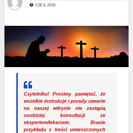
CZE 6, 2026
Czytelniku!
Prosimy pamiętać, że
wszelkie instrukcje i porady zawarte
na naszej witrynie nie zastąpią
osobistej konsultacji ze
ekspertem/lekarzem. Branie
przykładu z treści umieszczonych