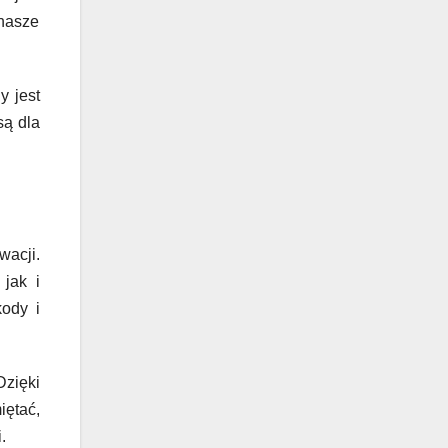
nasze
y jest
są dla
wacji.
jak i
ody i
Dzięki
iętać,
.