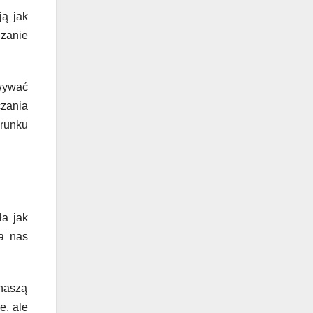
ją jak
czanie
owywać
zania
runku
ła jak
la nas
 naszą
e, ale