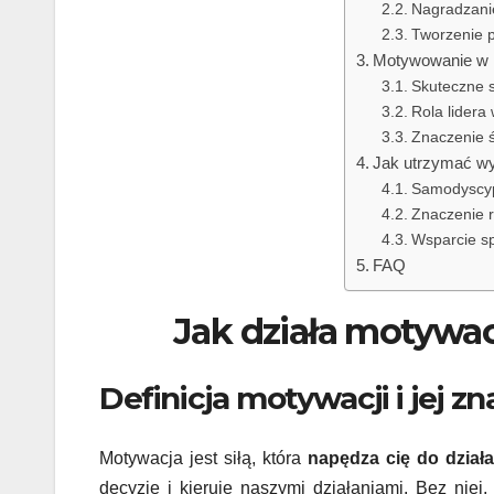
Nagradzanie
Tworzenie p
Motywowanie w 
Skuteczne 
Rola lidera
Znaczenie ś
Jak utrzymać wy
Samodyscypl
Znaczenie r
Wsparcie sp
FAQ
Jak działa motywac
Definicja motywacji i jej z
Motywacja jest siłą, która
napędza cię do działa
decyzje i kieruje naszymi działaniami. Bez niej,