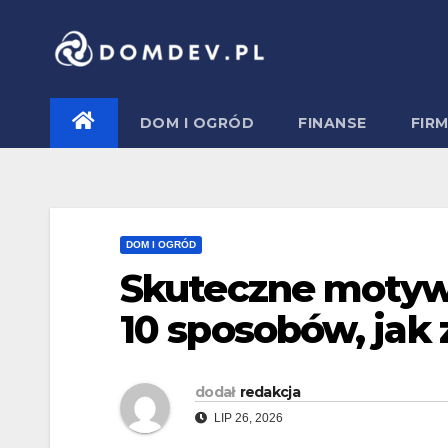
Skip
to
content
DOM I OGRÓD
FINANSE
FIR
DOM I OGRÓD
Skuteczne motyw
10 sposobów, jak
dodał
redakcja
LIP 26, 2026