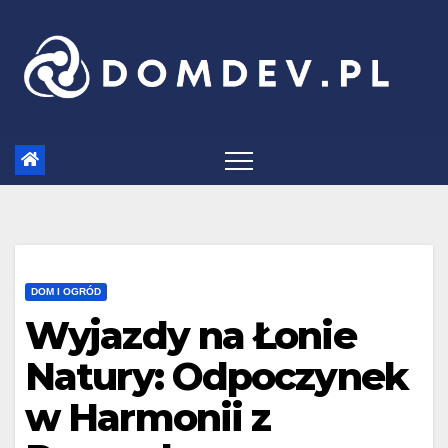
Skip
to
content
DOM I OGRÓD
Wyjazdy na Łonie
Natury: Odpoczynek
w Harmonii z