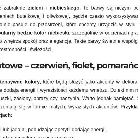
e zabraknie
zieleni
i
niebieskiego
. Te barwy są niczym p
ieniach butelkowej i oliwkowej, będzie często wykorzystyw
ealnie pasuje do przestrzeni, które chcemy urządzić w stylu
ularny będzie kolor niebieski
, szczególnie w odcieniach gra
o wnętrza spokój oraz elegancję. Takie barwy świetnie współg
estronności i świeżości.
towe – czerwień, fiolet, pomarań
ntensywne kolory
, które będą służyć jako akcenty w dekora
re dodają energii i wyrazistości każdemu wnętrzu. Dzięki nim
uszki, zasłony, obrazy czy naczynia. Warto jednak pamiętać, 
prezentują się w formie małych, wyrazistych akcentów.
Przykł
jach:
lub jadalni, pobudzając apetyt i dodając energii.
adza atmosferę luksusu i relaksu.