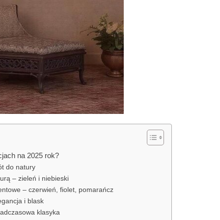
cjach na 2025 rok?
ót do natury
rą – zieleń i niebieski
entowe – czerwień, fiolet, pomarańcz
egancja i blask
onadczasowa klasyka