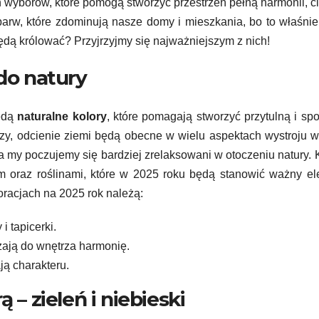
wyborów, które pomogą stworzyć przestrzeń pełną harmonii, ci
arw, które zdominują nasze domy i mieszkania, bo to właśnie
ędą królować? Przyjrzyjmy się najważniejszym z nich!
 do natury
ędą
naturalne kolory
, które pomagają stworzyć przytulną i sp
zy, odcienie ziemi będą obecne w wielu aspektach wystroju w
a my poczujemy się bardziej zrelaksowani w otoczeniu natury. 
m oraz roślinami, które w 2025 roku będą stanowić ważny e
oracjach na 2025 rok należą:
i tapicerki.
zają do wnętrza harmonię.
ją charakteru.
 – zieleń i niebieski