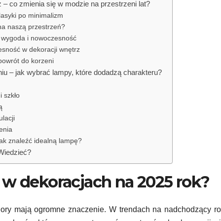
 – co zmienia się w modzie na przestrzeni lat?
klasyki po minimalizm
 na naszą przestrzeń?
, wygoda i nowoczesność
esność w dekoracji wnętrz
 powrót do korzeni
iu – jak wybrać lampy, które dodadzą charakteru?
i szkło
ą
lacji
enia
jak znaleźć idealną lampę?
Wiedzieć?
ą w dekoracjach na 2025 rok?
kolory mają ogromne znaczenie. W trendach na nadchodzący ro