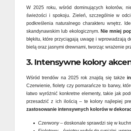
W 2025 roku, wśród dominujących kolorów, ni
świeżości i spokoju. Zieleń, szczególnie w odc
podkreślenia naturalnego charakteru wnętrz. Id
skandynawskim lub ekologicznym.
Nie mniej pop
błękitu, które przyciągają uwagę i wprowadzają d
bielą oraz jasnymi drewnami, tworząc wrażenie prz
3. Intensywne kolory akcen
Wśród trendów na 2025 rok znajdą się także
i
Czerwienie, fiolety czy pomarańcze to barwy, któ
łatwo wyróżnić konkretne elementy, takie jak pod
przesadzić z ich ilością – te kolory najlepiej 
zastosowanie intensywnych kolorów w dekorac
Czerwony
– doskonale sprawdzi się w kuchni 
Fioletowy
– świetny wybór do sypialni, wprow