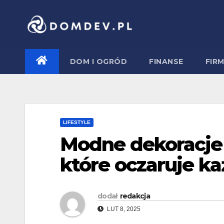
Skip
to
content
DOM I OGRÓD
FINANSE
FIR
LIFESTYLE
Modne dekoracje 
które oczaruje k
dodał
redakcja
LUT 8, 2025