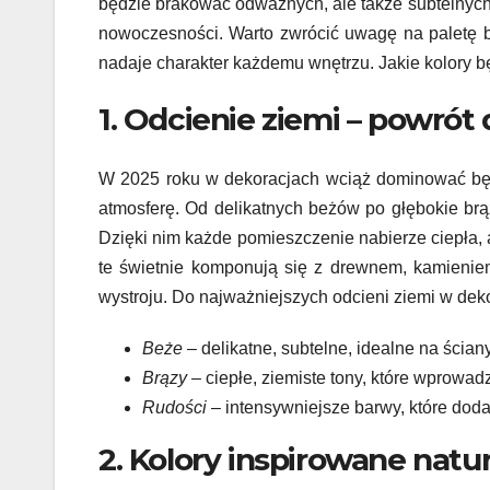
będzie brakować odważnych, ale także subtelnych 
nowoczesności. Warto zwrócić uwagę na paletę b
nadaje charakter każdemu wnętrzu. Jakie kolory b
1. Odcienie ziemi – powrót
W 2025 roku w dekoracjach wciąż dominować b
atmosferę. Od delikatnych beżów po głębokie brą
Dzięki nim każde pomieszczenie nabierze ciepła, 
te świetnie komponują się z drewnem, kamienie
wystroju. Do najważniejszych odcieni ziemi w dek
Beże
– delikatne, subtelne, idealne na ściany 
Brązy
– ciepłe, ziemiste tony, które wprowad
Rudości
– intensywniejsze barwy, które doda
2. Kolory inspirowane naturą