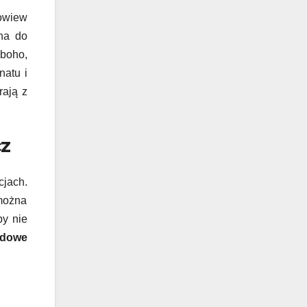
owiew
ana do
 boho,
natu i
rają z
cz
cjach.
 można
by nie
adowe