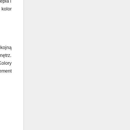
epła i
 kolor
okojną
nętrz.
Kolory
lement