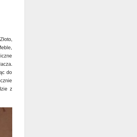
Złoto,
Meble,
liczne
łacza.
ąc do
ecznie
dzie z