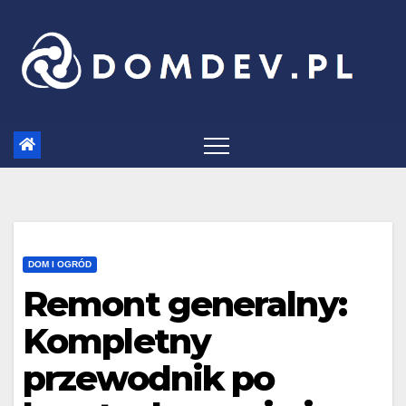
Skip
to
content
DOM I OGRÓD
Remont generalny:
Kompletny
przewodnik po