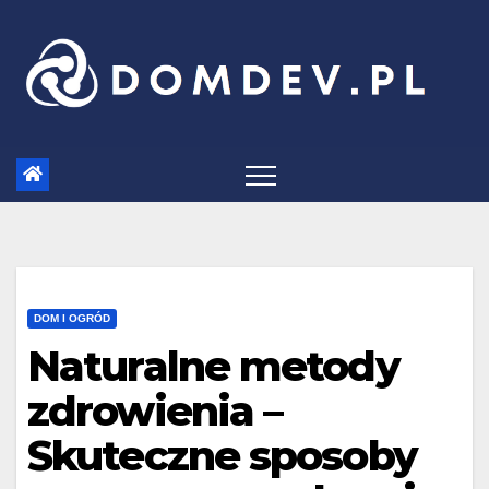
Skip
to
content
DOM I OGRÓD
Naturalne metody
zdrowienia –
Skuteczne sposoby