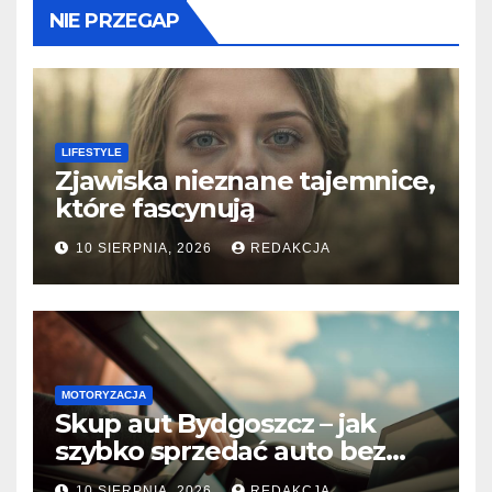
NIE PRZEGAP
LIFESTYLE
Zjawiska nieznane tajemnice,
które fascynują
10 SIERPNIA, 2026
REDAKCJA
MOTORYZACJA
Skup aut Bydgoszcz – jak
szybko sprzedać auto bez
względu na stan?
10 SIERPNIA, 2026
REDAKCJA