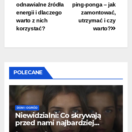
odnawialne źródła
ping-ponga – jak
wpisu
energii i dlaczego
zamontować,
warto z nich
utrzymać i czy
korzystać?
warto?
POLECANE
DOM I OGRÓD
Niewidzialni: Co skrywają
przed nami najbardziej
tajemnicze grupy?