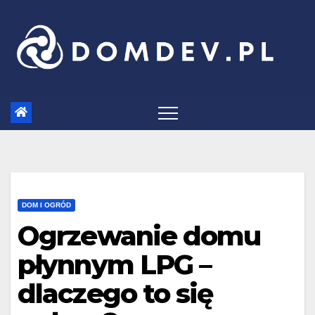
Skip
to
content
DOM I OGRÓD
Ogrzewanie domu
płynnym LPG –
dlaczego to się