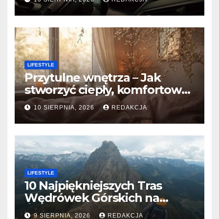
LIFESTYLE
Przytulne wnętrza – Jak
stworzyć ciepły, komfortowy
dom?
10 SIERPNIA, 2026
REDAKCJA
LIFESTYLE
10 Najpiękniejszych Tras
Wędrówek Górskich na
Świecie
9 SIERPNIA, 2026
REDAKCJA