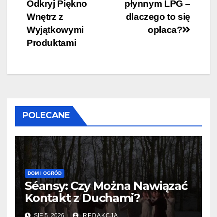
Odkryj Piękno
płynnym LPG –
wpisu
Wnętrz z
dlaczego to się
Wyjątkowymi
opłaca?
Produktami
POLECANE
DOM I OGRÓD
Séansy: Czy Można Nawiązać
Kontakt z Duchami?
SIE 5, 2026
REDAKCJA