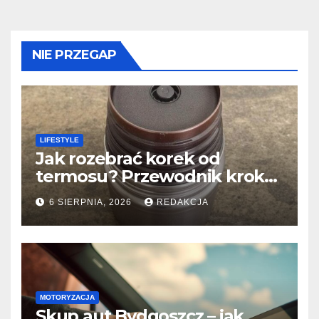
NIE PRZEGAP
LIFESTYLE
Jak rozebrać korek od
termosu? Przewodnik krok
po kroku
6 SIERPNIA, 2026
REDAKCJA
MOTORYZACJA
Skup aut Bydgoszcz – jak