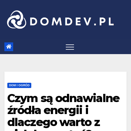
Skip
to
content
DOM I OGRÓD
Czym są odnawialne
źródła energii i
dlaczego warto z