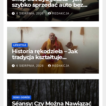
szybko sprzedać auto bez
względu na stan?
6 SIERPNIA, 2026
REDAKCJA
LIFESTYLE
Historia rękodzieła – Jak
tradycja kształtuje
współczesne techniki
6 SIERPNIA, 2026
REDAKCJA
twórcze
DOM I OGRÓD
Séansy: Czy Można Nawiązać