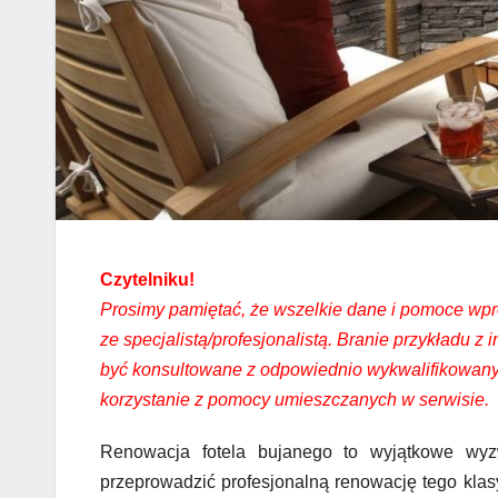
Czytelniku!
Prosimy pamiętać, że wszelkie dane i pomoce wpro
ze specjalistą/profesjonalistą. Branie przykładu 
być konsultowane z odpowiednio wykwalifikowanym
korzystanie z pomocy umieszczanych w serwisie.
Renowacja fotela bujanego to wyjątkowe wyz
przeprowadzić profesjonalną renowację tego klas