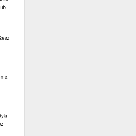
lub
ożesz
nie.
tyki
sz