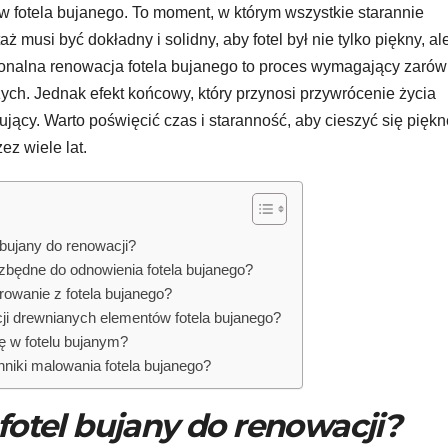
 fotela bujanego. To moment, w którym wszystkie starannie
musi być dokładny i solidny, aby fotel był nie tylko piękny, al
sjonalna renowacja fotela bujanego to proces wymagający zaró
zych. Jednak efekt końcowy, który przynosi przywrócenie życia
jący. Warto poświęcić czas i staranność, aby cieszyć się piękn
z wiele lat.
 bujany do renowacji?
ezbędne do odnowienia fotela bujanego?
rowanie z fotela bujanego?
cji drewnianych elementów fotela bujanego?
ę w fotelu bujanym?
hniki malowania fotela bujanego?
fotel bujany do renowacji?