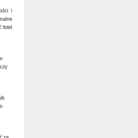
ści i
onalne
 fotel
to
 czy
ub
To
ić za