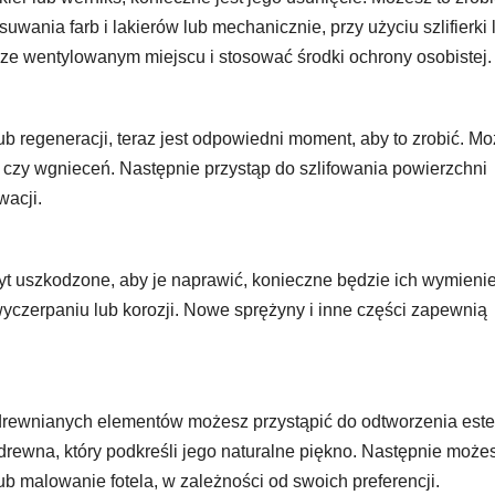
nia farb i lakierów lub mechanicznie, przy użyciu szlifierki 
ze wentylowanym miejscu i stosować środki ochrony osobistej.
b regeneracji, teraz jest odpowiedni moment, aby to zrobić. M
czy wgnieceń. Następnie przystąp do szlifowania powierzchni
wacji.
zbyt uszkodzone, aby je naprawić, konieczne będzie ich wymienie
wyczerpaniu lub korozji. Nowe sprężyny i inne części zapewnią
drewnianych elementów możesz przystąpić do odtworzenia este
drewna, który podkreśli jego naturalne piękno. Następnie może
b malowanie fotela, w zależności od swoich preferencji.