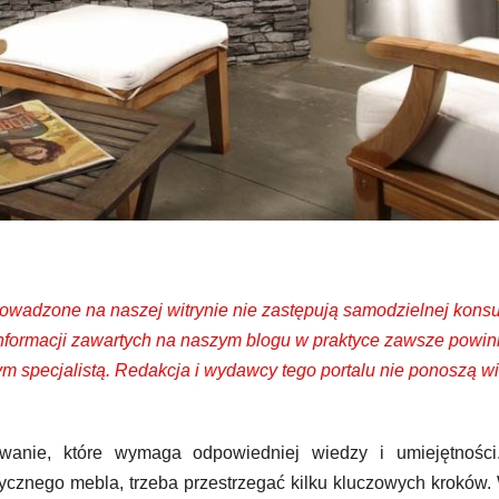
wadzone na naszej witrynie nie zastępują samodzielnej konsul
z informacji zawartych na naszym blogu w praktyce zawsze powi
 specjalistą. Redakcja i wydawcy tego portalu nie ponoszą w
wanie, które wymaga odpowiedniej wiedzy i umiejętności
ycznego mebla, trzeba przestrzegać kilku kluczowych kroków.