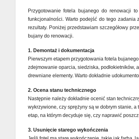
Przygotowanie fotela bujanego do renowacji t
funkcjonalności. Warto podejść do tego zadania 
rezultaty. Poniżej przedstawiam szczegółowy przew
bujany do renowacji.
1. Demontaż i dokumentacja
Pierwszym etapem przygotowania fotela bujanego 
zdejmowanie oparcia, siedziska, podłokietników, 
drewniane elementy. Warto dokładnie udokumentow
2. Ocena stanu technicznego
Następnie należy dokładnie ocenić stan techniczn
wykrzywione, czy sprężyny są w dobrym stanie, a t
etap, na którym decyduje się, czy naprawić poszc
3. Usunięcie starego wykończenia
Jeśli fotel ma stare wykończenie, takie jak farba, 