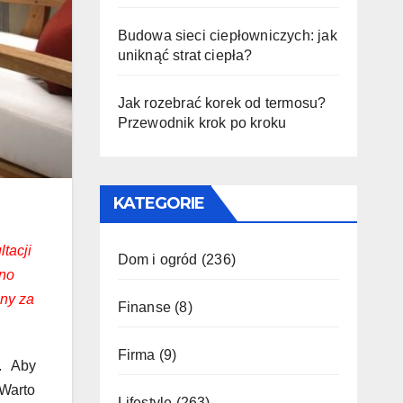
Budowa sieci ciepłowniczych: jak
uniknąć strat ciepła?
Jak rozebrać korek od termosu?
Przewodnik krok po kroku
KATEGORIE
tacji
Dom i ogród
(236)
nno
iny za
Finanse
(8)
Firma
(9)
. Aby
 Warto
Lifestyle
(263)