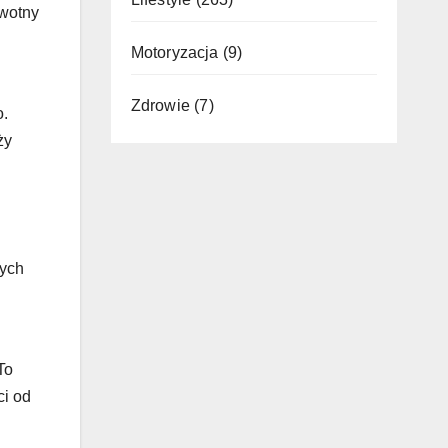
rwotny
Motoryzacja
(9)
Zdrowie
(7)
o.
ży
nych
To
ci od