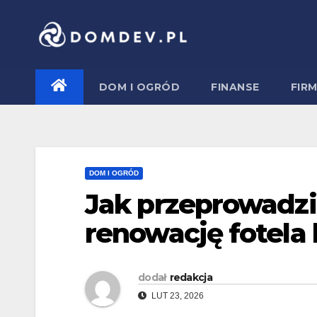
Skip
to
content
DOM I OGRÓD
FINANSE
FIR
DOM I OGRÓD
Jak przeprowadzi
renowację fotela
dodał
redakcja
LUT 23, 2026