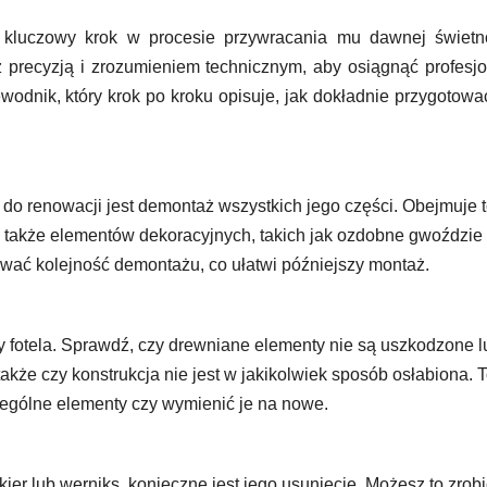
o kluczowy krok w procesie przywracania mu dawnej świetno
z precyzją i zrozumieniem technicznym, aby osiągnąć profesj
odnik, który krok po kroku opisuje, jak dokładnie przygotować
do renowacji jest demontaż wszystkich jego części. Obejmuje 
a także elementów dekoracyjnych, takich jak ozdobne gwoździe
ać kolejność demontażu, co ułatwi późniejszy montaż.
y fotela. Sprawdź, czy drewniane elementy nie są uszkodzone l
akże czy konstrukcja nie jest w jakikolwiek sposób osłabiona. 
zególne elementy czy wymienić je na nowe.
lakier lub werniks, konieczne jest jego usunięcie. Możesz to zrob