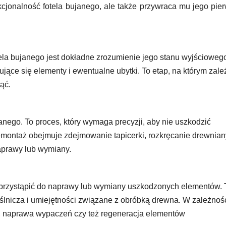
kcjonalność fotela bujanego, ale także przywraca mu jego pie
ela bujanego jest dokładne zrozumienie jego stanu wyjścioweg
ujące się elementy i ewentualne ubytki. To etap, na którym zale
ąć.
nego. To proces, który wymaga precyzji, aby nie uszkodzić
emontaż obejmuje zdejmowanie tapicerki, rozkręcanie drewnia
aprawy lub wymiany.
przystąpić do naprawy lub wymiany uszkodzonych elementów. 
ślnicza i umiejętności związane z obróbką drewna. W zależnoś
, naprawa wypaczeń czy też regeneracja elementów