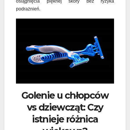
osiągnięcia pięknej skóry bez ryzyka
podrażnień.
Golenie u chłopców
vs dziewcząt: Czy
istnieje różnica