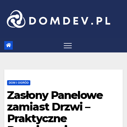
Skip
to
content
DOM I OGRÓD
Zasłony Panelowe
zamiast Drzwi –
Praktyczne